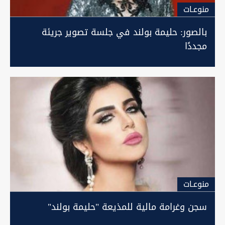
منوعـات
بالصور: حليمة بولند في جلسة تصوير جريئة
مجددًا
منوعـات
سجن وغرامة مالية للمذيعة "حليمة بولند"