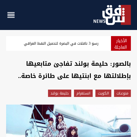
الأخبار
مسؤول سعودي: نرصد استعدادات من جماعات عراقية لمهاجمتنا
العاجلة
بالصور: حليمة بولند تفاجئ متابعيها
بإطلالتها مع ابنتيها على طائرة خاصة..
منوعـات
الكويت
انستغرام
حليمة بولند