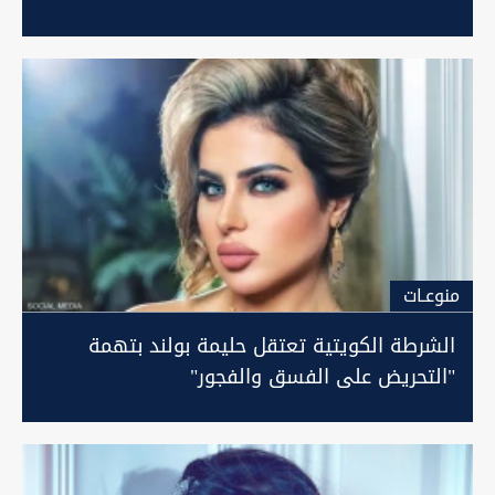
منوعـات
الشرطة الكويتية تعتقل حليمة بولند بتهمة
"التحريض على الفسق والفجور"