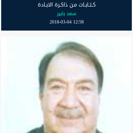
كـتـابـات مـن ذاكـرة الابـادة
سعد بابير
2018-03-04 12:58