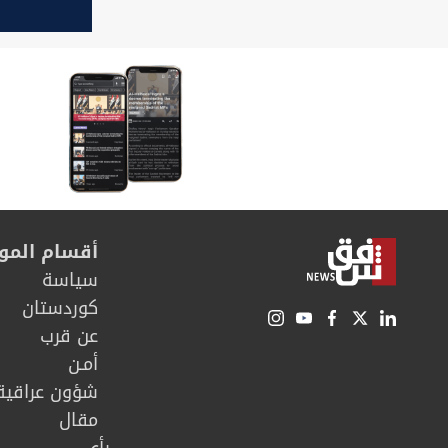
أقسام المو
سیاسة
كوردستان
عن قرب
أمـن
شؤون عراقية
مقال