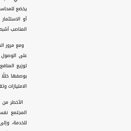
يخضع للمحاسبة
أو الاستثمار
المناصب أشبه 
ومع مرور السن
على الوصول إ
توزيع المناف
بوصفها خللًا
الامتيازات وتق
الأخطر من ذل
المجتمع نفسه
للخدمة، وإلى