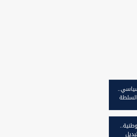
سياسي..
لسلطة
ها ليلًا
طنية..
بديل