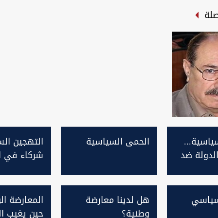
صلة
سياسية...
الحمى السياسية
التهجين ال
الدولة ضد
شركاء في ا
نهارًا وخصوم
لسياسي
هل لدينا معارضة
المعارضة الو
وطنية؟
حين يغيب ال