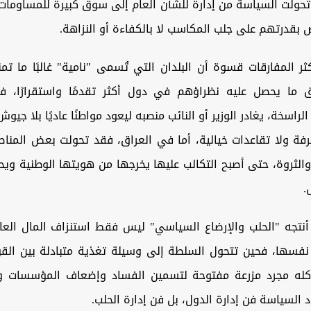
تحولت السياسة من إدارة للشأن العام إلى سوق كبيرة للمساومات،
بقدرتهم على جلب المكاسب لا بالكفاءة أو النزاهة.
 المفارقات قسوة أن البلدان التي تُسمى "نامية" غالبًا ما تم
ق ما يحصل عليه نظراؤهم في دول أكثر تقدمًا واستقرارًا، 
لراسخة، يغادر الوزير أو النائب منصبه ليعود مواطنًا عاديًا بلا جيو
رفة ولا تقاعدات خيالية، أما في العراق، فقد تحولت بعض المناص
والثروة، حتى أصبح التكالب عليها يخرجها من هويتها الوطنية ويحيل
.
نتجه "الحلب والإرضاع السياسي" ليس فقط استنزاف المال العا
نفسها، فحين تتحول السلطة إلى وسيلة تغذية متبادلة بين القو
له مجرد مزرعة مفتوحة لتسمين الفساد وإضعاف المؤسسات وإ
د السياسة فن إدارة الدول، بل فن إدارة الحلب.