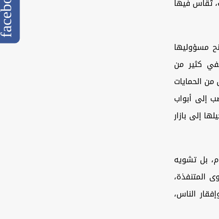
cebook
 تُقاس فيها
نح مسؤوليها
ففي كثير من
ش من الحمايات
ب إلى أبواب
ها إلى بازار
م، بل تشويه
ى المتنفذة،
فقار الناس،