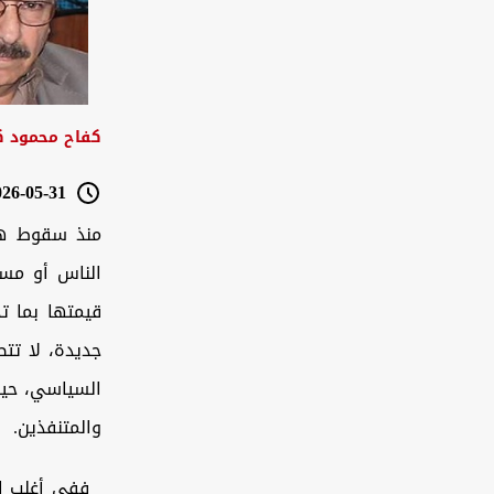
كفاح محمود ك
6-05-31 11:54
الناس أو مسؤ
قيمتها بما ت
جديدة، لا تتص
السياسي، حيث 
والمتنفذين.
ففي أغلب الدو