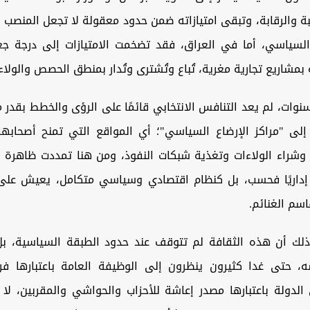
 والرقابة، وتبقى امتيازاته ضمن حدود معقولة لا تجعل المنصب مش
 السياسي، أما في العراق، فقد تضخمت الامتيازات إلى درجة جعل
بمشاريع تجارية مغرية، تُباع وتُشترى وتُدار بمنطق الحصص والولاء
وات، لم يعد التنافس الانتخابي قائمًا على الرؤى والخطط بقدر ما
لى "مراكز الإرضاع السياسي"؛ أي المواقع التي تمنح أصحابها
ع وشراء الولاءات وتغذية شبكات النفوذ، ومن هنا تمددت ظاهرة ا
 إداريًا فحسب، بل كنظام اقتصادي وسياسي متكامل، يعيش على 
اسم الغنائم.
ك أن هذه الثقافة لم تتوقف عند حدود الطبقة السياسية، ب
، حتى غدا كثيرون ينظرون إلى الوظيفة العامة باعتبارها فر
 الدولة باعتبارها مصدر إعاشة للأحزاب والحواشي والمقربين، لا