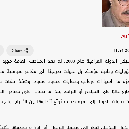
ريم
Share
202
منذ سقوط هيكل الدولة العراقية عام 2003، لم تعد المناصب ا
وليات وطنية مؤقتة، بل تحولت تدريجيًا إلى مغانم سياسية مف
درّه من امتيازات ورواتب وحمايات وعقود ونفوذ، وهكذا نشأت 
ارع غالبًا على المبادئ أو البرامج بقدر ما تتقاتل على مصادر "الح
تحولت الدولة إلى بقرة ضخمة تُوزَّع أثداؤها بين الأحزاب والجماع
ل الحديثة، يُنظر إلى عضوية البرلمان أو الوزارة بوصفها تكليفًا ع