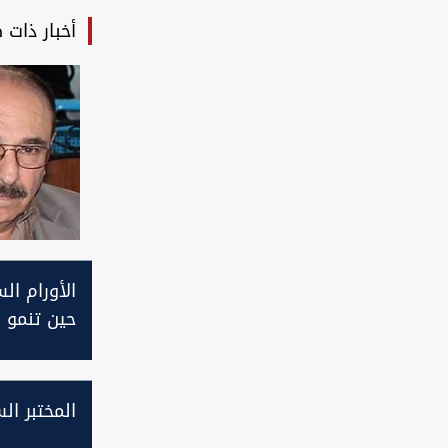
أخبار ذات 
الأورام ال
حين تنمو 
نفسها
المختبر ا