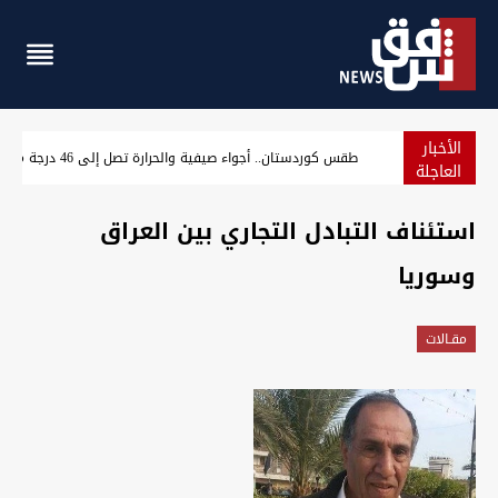
الأخبار
 دولار لشراء النفط العراقي
طقس كوردستان.. أجواء صيفية والحرارة تصل إلى
العاجلة
استئناف التبادل التجاري بين العراق
وسوريا
مقـالات