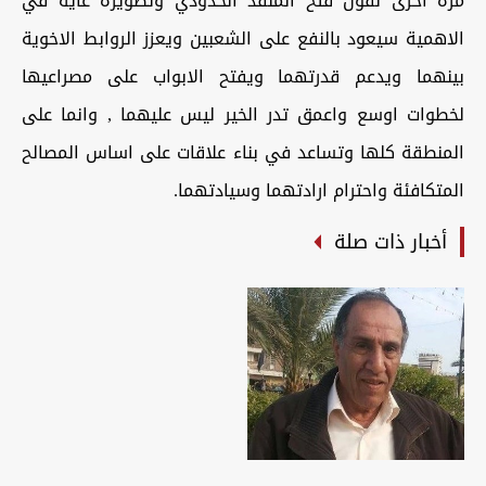
مرة اخرى نقول فتح المنفذ الحدودي وتطويره غاية في
الاهمية سيعود بالنفع على الشعبين ويعزز الروابط الاخوية
بينهما ويدعم قدرتهما ويفتح الابواب على مصراعيها
لخطوات اوسع واعمق تدر الخير ليس عليهما , وانما على
المنطقة كلها وتساعد في بناء علاقات على اساس المصالح
المتكافئة واحترام ارادتهما وسيادتهما.
أخبار ذات صلة