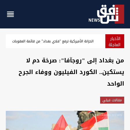
الأخبار
الخزانة الأميركية ترفع "فلاي بغداد" من قائمة العقوبات
العاجلة
من بغداد إلى "روجآفا": صرخة دم لا
يستكين.. الكورد الفيليون ووفاء الجرح
الواحد
مقالات فيلي