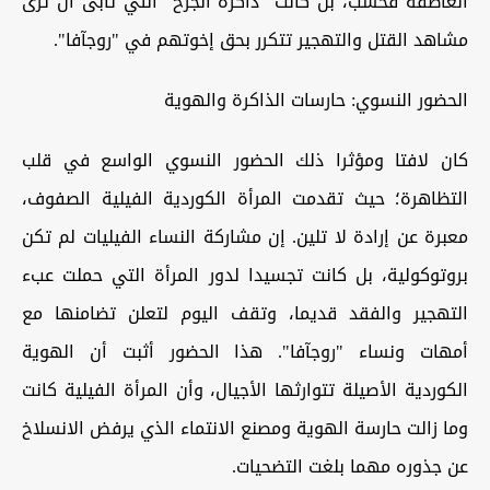
العاطفة فحسب، بل كانت "ذاكرة الجرح" التي تأبى أن ترى
مشاهد القتل والتهجير تتكرر بحق إخوتهم في "روجآفا".
الحضور النسوي: حارسات الذاكرة والهوية
كان لافتا ومؤثرا ذلك الحضور النسوي الواسع في قلب
التظاهرة؛ حيث تقدمت المرأة الكوردية الفيلية الصفوف،
معبرة عن إرادة لا تلين. إن مشاركة النساء الفيليات لم تكن
بروتوكولية، بل كانت تجسيدا لدور المرأة التي حملت عبء
التهجير والفقد قديما، وتقف اليوم لتعلن تضامنها مع
أمهات ونساء "روجآفا". هذا الحضور أثبت أن الهوية
الكوردية الأصيلة تتوارثها الأجيال، وأن المرأة الفيلية كانت
وما زالت حارسة الهوية ومصنع الانتماء الذي يرفض الانسلاخ
عن جذوره مهما بلغت التضحيات.