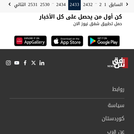
2531
2530
2434
2433
2432
2
1
السابق
التالي
...
...
كن أول من يحصل على كل الأخبار
حمل تطبيق شفق نيوز الان
روابط
سیاسة
كوردستان
عن قرب