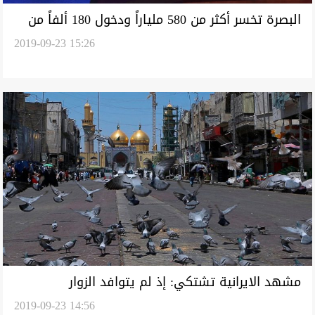
البصرة تخسر أكثر من 580 ملياراً ودخول 180 ألفاً من
2019-09-23 15:26
مواطنيها المستشفيات
مشهد الايرانية تشتكي: إذ لم يتوافد الزوار
2019-09-23 14:56
العراقيون فستنهار سياحتنا