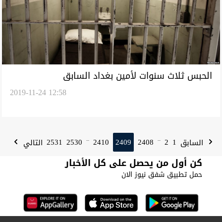
الحبس ثلاث سنوات لأمين بغداد السابق
2019-11-24 12:58
2531
2530
2410
2409
2408
2
1
السابق
التالي
...
...
كن أول من يحصل على كل الأخبار
حمل تطبيق شفق نيوز الان