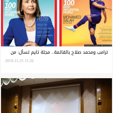
ترامب ومحمد صلاح بالقائمة.. مجلة تايم تسأل: من
2019-11-25 11:26
شخصية 2019؟