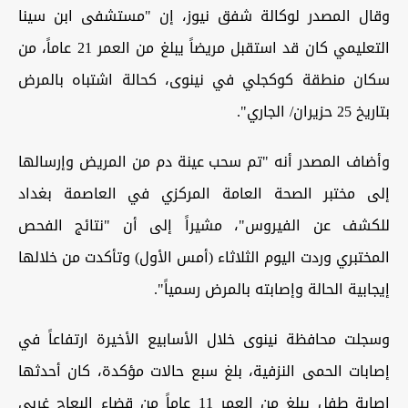
وقال المصدر لوكالة شفق نيوز، إن "مستشفى ابن سينا
التعليمي كان قد استقبل مريضاً يبلغ من العمر 21 عاماً، من
سكان منطقة كوكجلي في نينوى، كحالة اشتباه بالمرض
بتاريخ 25 حزيران/ الجاري".
وأضاف المصدر أنه "تم سحب عينة دم من المريض وإرسالها
إلى مختبر الصحة العامة المركزي في العاصمة بغداد
للكشف عن الفيروس"، مشيراً إلى أن "نتائج الفحص
المختبري وردت اليوم الثلاثاء (أمس الأول) وتأكدت من خلالها
إيجابية الحالة وإصابته بالمرض رسمياً".
وسجلت محافظة نينوى خلال الأسابيع الأخيرة ارتفاعاً في
إصابات الحمى النزفية، بلغ سبع حالات مؤكدة، كان أحدثها
إصابة طفل يبلغ من العمر 11 عاماً من قضاء البعاج غربي