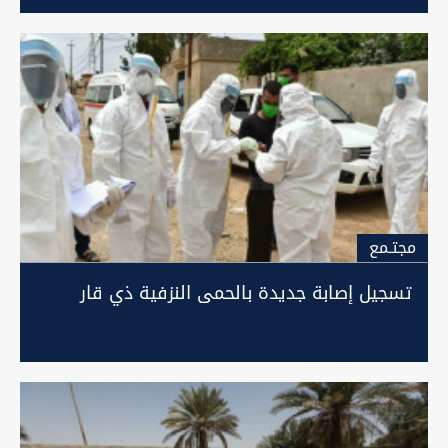
مجتـمع
تسجيل إصابة جديدة بالحمى النزفية ذي قار