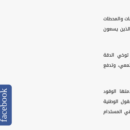
ات والمحطات
والذين يسعون
 توخي الدقة
جتمعي، وتدفع
تها الوقود
cebook
قول الوطنية
مني المستدام