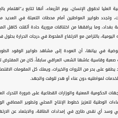
 العليا لحقوق الإنسان، يوم الأربعاء، أنها تتابع بـ"اهتمام با
ت، وتجدد طوابير المواطنين أمام محطات التعبئة في العديد م
ة بغداد، وما يرافقها من اختناقات مرورية حادة أثقلت كاهل ال
ه اليومية، بالتزامن مع الارتفاع الملحوظ في درجات الحرارة بحلول 
ضية في بيانها، أن العودة إلى مشاهد طوابير الوقود الطوي
ت صعبة وقاسية عاشها الشعب العراقي سابقاً، كان من المفترض ت
يطفو على بحر من الثروات والخيرات، ويملك كل المقومات الاقتصا
لخدمات لمواطنيه دون عناء أو هدر للوقت والجهد.
جهات الحكومية المعنية والوزارات القطاعية على ضرورة التحرك الع
اءات الوطنية لتعزيز خطوط الإنتاج المحلي وتطوير المصافي الو
اتي وسد أي نقص طارئ في إمدادات الطاقة، والابتعاد عن الارتها