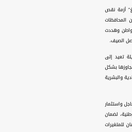
لغ" أزمة نقص
ن المحافظات
مواطن وهددت
فصل الصيف.
لة تعيد إلى
جاوزها بشكل
دية والبشرية
اجل واستثمار
طنية، لضمان
ن للمتغيرات