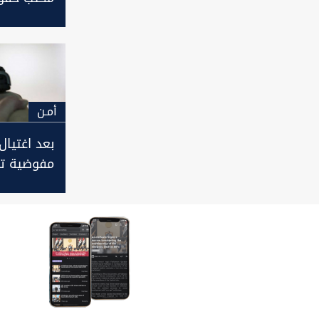
في ذي قا
أمـن
بعد اغتيال
مفوضية تط
وتذكّر بـ"