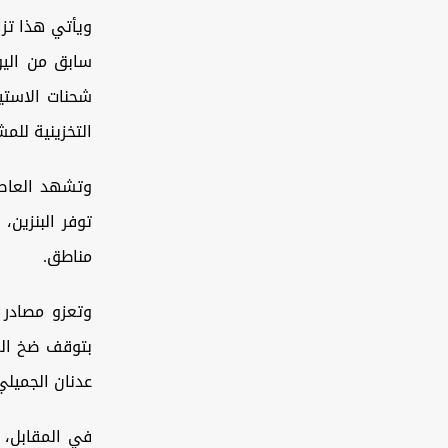
ويأتي هذا تزا
سابق من اليو
شحنات الاستير
التخزينية للم
توفر البنزين
مناطق.
وتعزو مصادر 
بتوقف ضخ الم
عدنان الجميلي
في المقابل، 