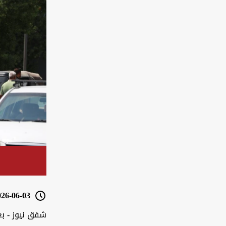
6-06-03 10:38
شفق نيوز - بغ