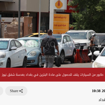
طابور من السيارات يقف للحصول على مادة البنزين في بغداد بعدسة شفق نيوز
Share
202
داد