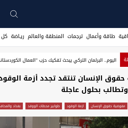
قية
طاقة وأعمال
ترجمات
المنطقة والعالم
ريـاضة
كل ا
لة
فان بارزاني يستذكر "مذبحة سيميل" بحق الآشوريين: كوردستان ستظل
قوق الإنسان تنتقد تجدد أزمة الوقود
وتطالب بحلول عاجلة
مفوضية حقوق الإنسان
ازمة الوقود
طوابير محطات الووقد
بغداد والمحاف