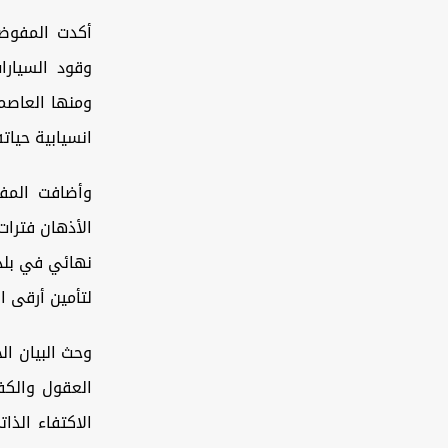
أكدت المفوضية
وقود السيارا
ومنها العاصم
انسيابية حيات
وأضافت المفو
الأذهان فترا
نهائي في بلد 
لتأمين أرقى ا
وحث البيان ال
العقول والكف
الاكتفاء الذ