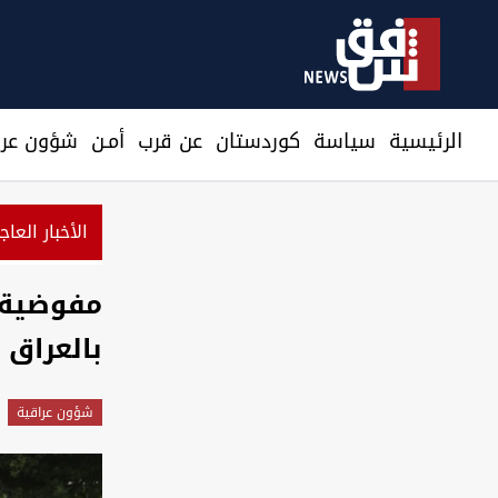
الرئيسية
سیاسة
كوردستان
عن قرب
أمـن
شؤون عرا
الأخبار العاج
نيجير
مفوضية ح
بالعراق 
شؤون عراقية