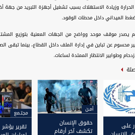
 الحرارة وزيادة الاستهلاك بسبب تشغيل أجهزة التبريد من جهة 
ضغط الميداني داخل محطات الوقود.
م يصدر موقف موحد وواضح من الجهات المعنية بتوزيع المشتق
محسوم عن تباين في إدارة الملف داخل القطاع، بينما تبقى الصو
زدحام وطوابير الانتظار الممتدة لساعات.
صلة
أمـن
مجتـمع
حقوق الإنسان
ر على
تقرير يؤشر 
تكشف آخر أرقام
 الإنسان
إجراءات العر