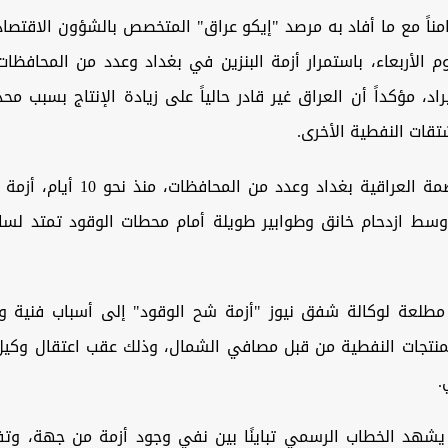
مناً مع ما أفاد به مرصد "إيكو عراق" المتخصص بالشؤون الاقتص
م الأربعاء، باستمرار أزمة البنزين في بغداد وعدد من المحافظا
اد، مؤكداً أن العراق غير قادر حالياً على زيادة الإنتاج بسبب مح
شتقات النفطية الأخرى.
وتشهد العاصمة العراقية بغداد وعدد من ا
، وسط ازدحام خانق وطوابير طويلة أمام محطات الوقود تمتد لس
مطلعة لوكالة شفق نيوز "أزمة شح الوقود" إلى أسباب فنية و
نتجات النفطية من قبل مصافي الشمال، وذلك عقب اعتقال وكيل 
.
يشهد الخطاب الرسمي تباينًا بين نفي وجود أزمة من جهة، وتفس