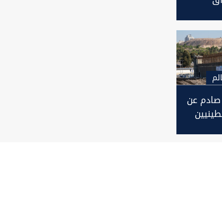
ونا
لم
صادم عن
ينيين
رائيل