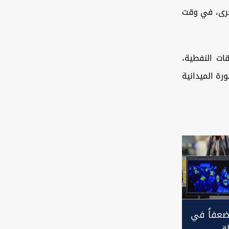
أخرى، في وقت
ات النفطية،
رة الميدانية
ضعفاً في
اق