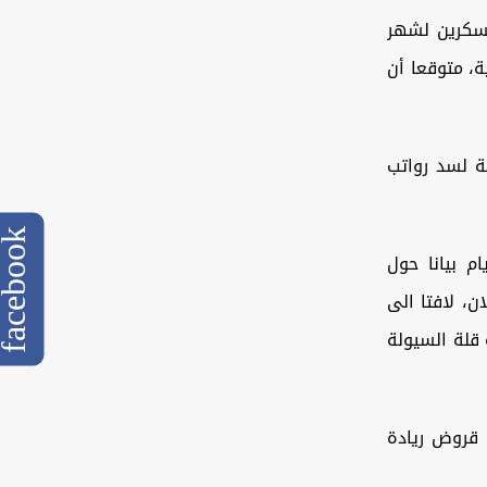
عسكرين لشهر
ة، متوقعا أن
ة لسد رواتب
cebook
م بيانا حول
ن، لافتا الى
 قلة السيولة
 قروض ريادة