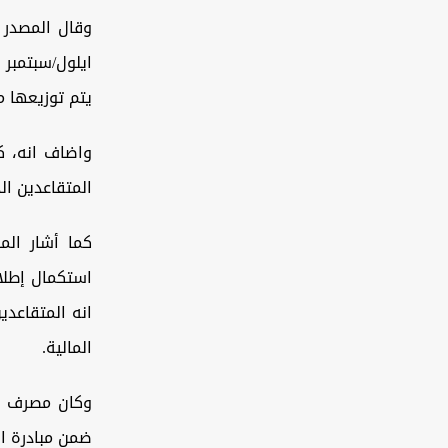
وقال المصدر 
ايلول/سبتمبر 
يتم توزيعها م
واضاف انه، ك
المتقاعدين ال
كما أشار الم
استكمال إطلاق
انه المتقاعدي
المالية.
وكان مصرف ال
ضمن مبادرة البنك ال