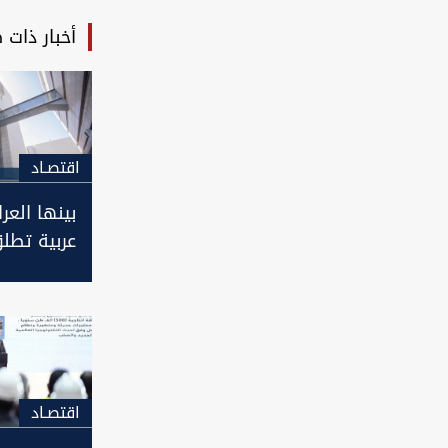
أخبار ذات 
اقتصـاد
بينها العر
عربية تطلق
لدفع روات
المتقاعدين
الكترونية
اقتصـاد