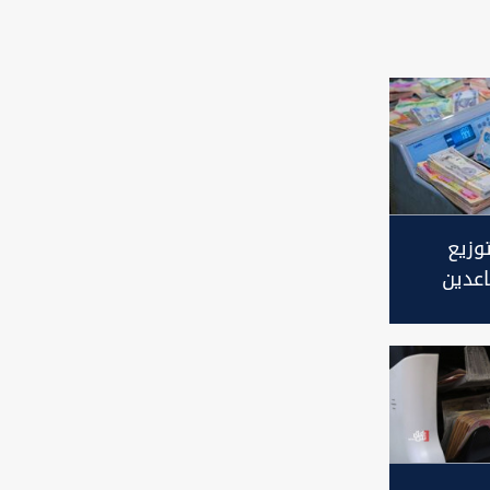
وزيع
اعدين
طلع
قبل