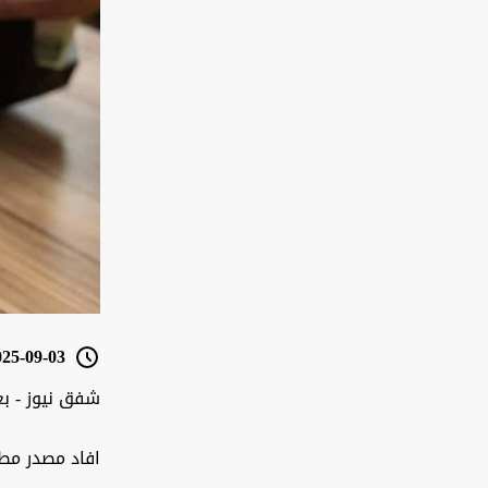
5-09-03 13:04
شفق نيوز - بغ
افاد مصدر مطل