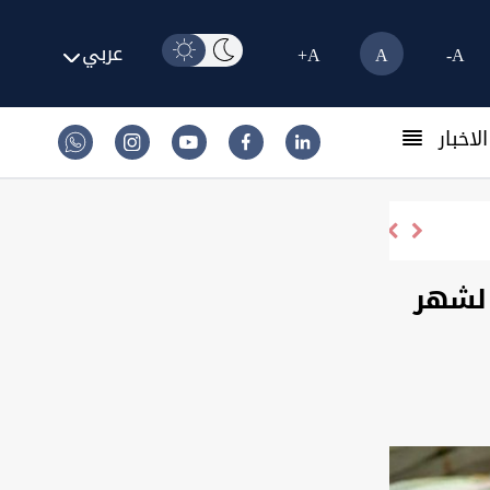
عربي
A+
A
A-
لاخبار
 لشهر