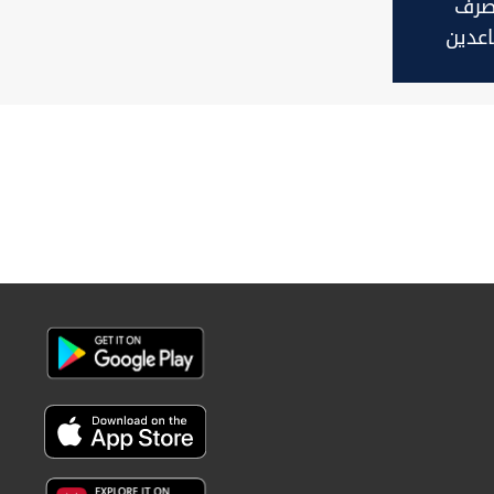
صرف
اعدين