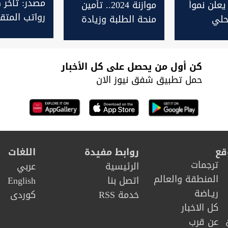
مصدر: تأخر 
علن نمواً
موازنة 2024.. تأمين
رواتب المتق
محلي
منحة الطلبة وزيادة
في العراق
غير
رواتب المتقاعدين
 العراق
وشمول 650 الف
أسرة برواتب الحماية
كن أول من يحصل على كل الأخبار
حمل تطبيق شفق نيوز الان
قع
روابط مفيدة
اللغات
ترجمات
الرئيسية
عربي
المنطقة والعالم
اتصل بنا
English
ريـاضة
خدمة RSS
كوردى
كل الاخبار
عن قرب