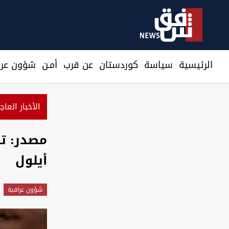
الرئيسية
سیاسة
كوردستان
عن قرب
أمـن
شؤون عرا
الأخبار العاج
اق.. الدولار يعاود الارتفاع في بغداد وأربيل
مصدر: تأ
أيلول
شؤون عراقية