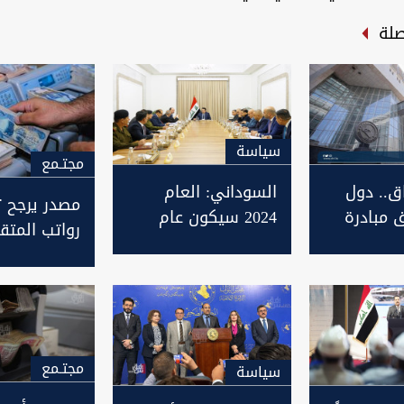
صلة
سیاسة
مجتـمع
اق.. دول
السوداني: العام
مصدر يرجح ت
 مبادرة
2024 سيكون عام
رواتب المتق
ب
إنجاز المشاريع في
العراقيين م
 عبر منصة
العراق
الأسبوع الم
مجتـمع
سیاسة