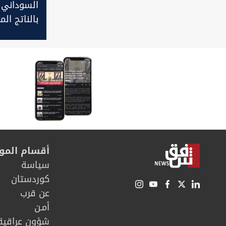
السوداني ي
بالناتج ال
الاقتصادي 
النفطي في
ليصل إلى 6%
أقسام المو
سیاسة
كوردستان
عن قرب
أمـن
شؤون عراقية