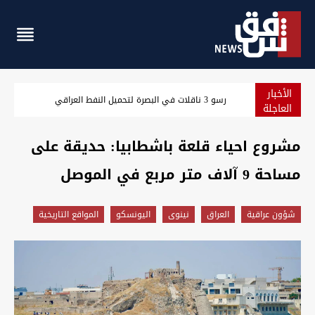
الأخبار
مسؤول سعودي: نرصد استعدادات من جماعات عراقية لمهاجمتنا
العاجلة
مشروع احياء قلعة باشطابيا: حديقة على
مساحة 9 آلاف متر مربع في الموصل
شؤون عراقية
العراق
نينوى
اليونسكو
المواقع التاريخية