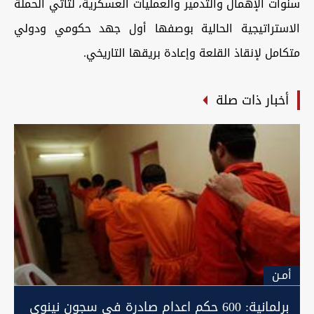
سنوات الإهمال والتدمير والعمليات العسكرية، لتأتي الحملة
الاستراتيجية الحالية بوصفها أول جهد حكومي ودولي
متكامل لإنقاذ القلعة وإعادة بريقها التاريخي.
أخبار ذات صلة
أمـن
برلمانية: 600 حكم اعدام صادرة في سجون نينوى