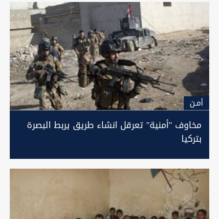
أمـن
مخاوف "أمنية" تعرقل انشاء طريق يربط البصرة
بتركيا