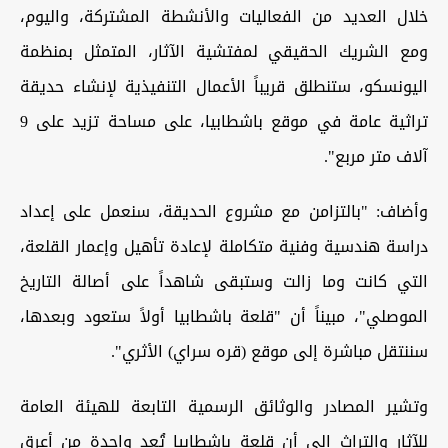
خلال العديد من الفعاليات والأنشطة المشتركة، واليوم،
ومع الشريك الحقيقي لمفتشية الآثار، المتمثل بمنظمة
اليونسكو، ستنطلق قريباً الأعمال التنفيذية لإنشاء حديقة
تراثية عامة في موقع باشطابيا، على مساحة تزيد على 9
آلاف متر مربع".
وأضاف: "بالتزامن مع مشروع الحديقة، سنعمل على إعداد
دراسة هندسية وفنية متكاملة لإعادة تأهيل وإعمار القلعة،
التي كانت وما زالت وستبقى شاهداً على أصالة التاريخ
الموصلي"، مبيناً أن "قلعة باشطابيا أولاً ستعود وبعدها،
سننتقل مباشرة إلى موقع (قره سراي) الأثري".
وتشير المصادر والوثائق الرسمية التابعة للهيئة العامة
للآثار والتراث إلى أن قلعة باشطابيا تُعد واحدة من أعرق