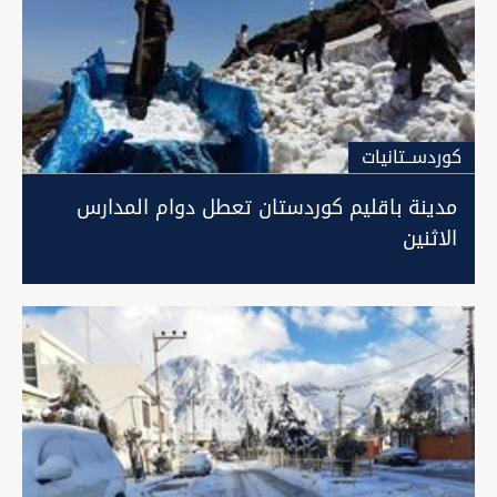
كوردســتانيات
مدينة باقليم كوردستان تعطل دوام المدارس
الاثنين