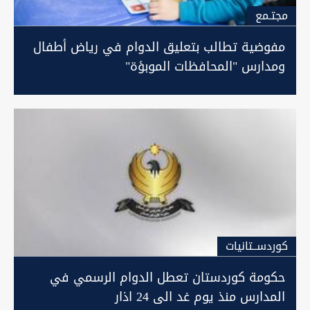
مجتـمع
مفوضية تطالب بتعليق الدوام في رياض أطفال
ومدارس "المحافظات الموبؤة"
كوردســتانيات
حكومة كوردستان تعطل الدوام الرسمي في
المدارس منذ يوم غد الى 24 اذار