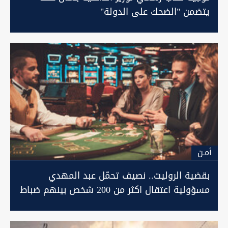
يتضمن "الضحك على الدولة"
أمـن
بقضية الروليت.. نصيف تحمّل عبد المهدي
مسؤولية اعتقال اكثر من 200 شخص بينهم ضباط