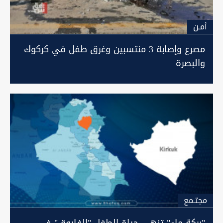
أمـن
مصرع وإصابة 3 منتسبين وغرق طفل في كركوك
والبصرة
مجتـمع
"بركة ماء" تنهي حياة الطفل "الفاروق" في