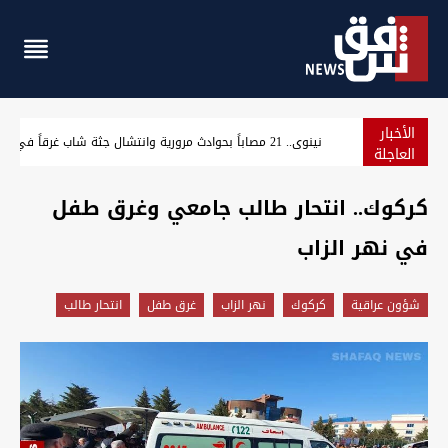
الأخبار
حراك شمال البصرة يرفع 5 مطالب ويهدد بإغلاق الشوارع والحقول النفطية
العاجلة
كركوك.. انتحار طالب جامعي وغرق طفل
في نهر الزاب
شؤون عراقية
كركوك
نهر الزاب
غرق طفل
انتحار طالب