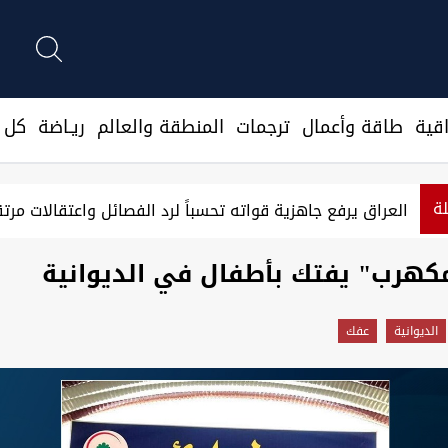
قية
طاقة وأعمال
ترجمات
المنطقة والعالم
ريـاضة
كل ا
لة
العراق يرفع جاهزية قواته تحسباً لرد الفصائل واعتقالات مرتق
كهرب" يفتك بأطفال في الديوانية
الديوانية
عفك