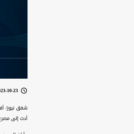
3-10-23 13:08
شفق نيوز/ أفا
أدت إلى مصرع