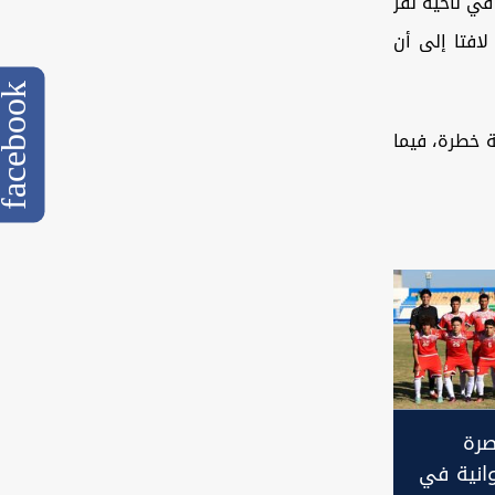
في ناحية نفر
المتوفي"، لافتا إلى أن
cebook
 خطرة، فيما
صرة
انية في