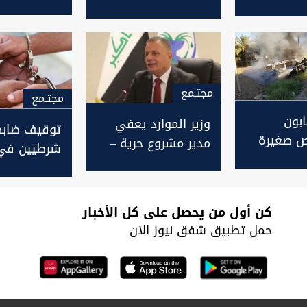
النجف
ديوانية
العراقي
مجتـمع
مجتـمع
ابون
وزير الموارد يعفي
توقيف ضابط
اص صغيرة
مدير مشروع حرية –
شرطيين في
 على طريق
الدغارة في الديوانية
الديوانية ع
تين
اتهام باغتص
محتجزة
كن أول من يحصل على كل الأخبار
حمل تطبيق شفق نيوز الان