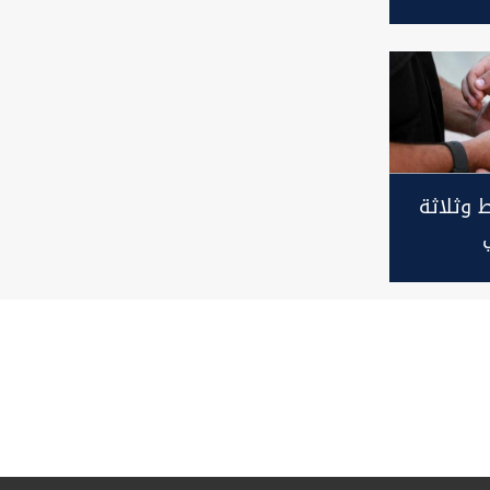
 وثلاثة
لى خلفية
اب