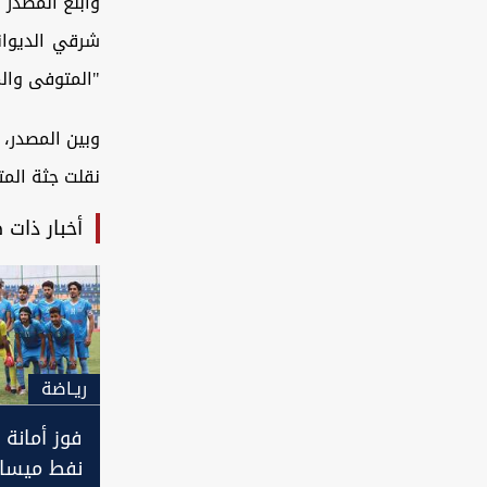
وأبلغ المصدر 
"المتوفى والم
وبين المصدر،
نقلت جثة المت
أخبار ذات 
ريـاضة
فوز أمانة 
نفط ميسان