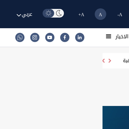
عربي
A+
A
A-
لاخبار
بة