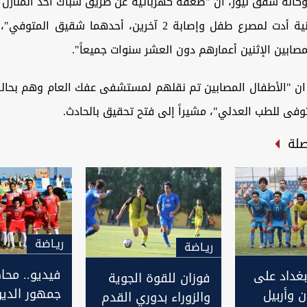
وكالة شفق نيوز، ان "صعقة كهربائية عن طريق شباك احد المنازل 
شرقي الديوانية أدت لمصرع طفل وإصابة 2 آخرين، أحدهما شقيق 
صابين الإثنين أعمارهم دون العشر سنوات جميعاً".
 ان "الأطفال المصابين تم نقلهم لمستشفى عفك العام وهم بحالة
وفى للطب العدلي"، مشيراً إلى فتح تحقيق بالحادث.
صلة
ريـاضة
ريـاضة
فيديو.. محا
بغداد على
فوزان للقوة الجوية
جمهور الديو
 وأربيل
والزوراء بدوري القدم