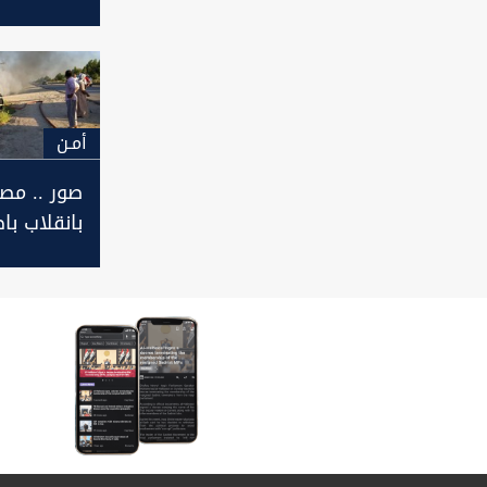
يعود من ال
بنقطة
أمـن
صور .. مص
بانقلاب ب
واحتراقها
بين محافظ
عراقيتين