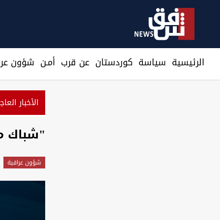
الرئيسية
سیاسة
كوردستان
عن قرب
أمـن
شؤون عرا
الأخبار العاج
"شباك م
شؤون عراقية