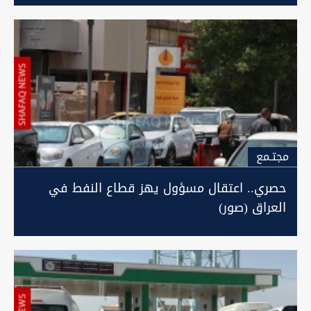
مجتـمع
حصري.. اعتقال مسؤول يهز قطاع النفط في
العراق (صور)