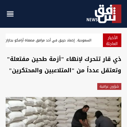
الأخبار
يحافظ على ترتيبه ضمن الجوازات الأضعف عالمياً في آب 2026
السعودية.. إخماد حر
العاجلة
ذي قار تتحرك لإنهاء "أزمة طحين مفتعلة"
وتعتقل عدداً من "المتلاعبين والمحتكرين"
شؤون عراقية