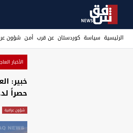
الرئيسية
سیاسة
كوردستان
عن قرب
أمـن
شؤون عرا
الأخبار العاج
خبير: ال
حصراً لد
شؤون عراقية