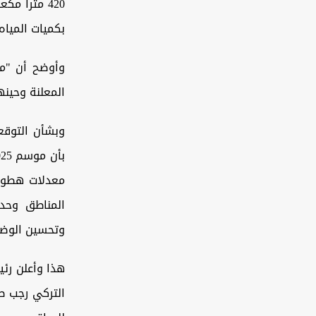
420 متراً 
بكميات المياه
وأوضح أن "منس
المعلنة وحينه
وبشأن التوقعا
معدلات هطول 
المناطق وحد
وتحسين الوضع
هذا وأعلن رئ