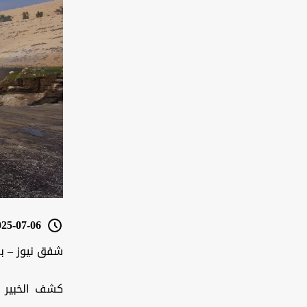
5-07-06 15:50
شفق نيوز – ب
كشف الخبير ف