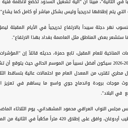
مكعباً في الثانية"، مبيناً أن "آلية تشغيل السدود تخضع لأنظمة فني
 التي يتم إطلاقها تدريجياً وليس بشكل مباشر أو كامل كما يشاع".
وب نهر دجلة سيبدأ بالارتفاع تدريجياً في الأيام المقبلة ليص
ا ستشعر بعض المناطق مثل العاصمة بغداد بهذا الارتفاع".
ت المناخية للعام المقبل، تابع حمزة، حديثه قائلاً إن "المؤشرات 
بأن موسم 2025-2026 سيكون أفضل نسبياً من الموسم الحالي حيث يتوقع أ
مطري تقترب من المعدل العام مع احتمالات عالية بتساقط ال
وث موجات برودة واندماج جوي واسع ما يساهم في تعزيز الخ
 في البلاد".
يس مجلس النواب العراقي محمود المشهداني، يوم الثلاثاء الماضي
التركي رجب طيب أردوغان، وافق على إطلاق 420 متراً مكعّباً في 