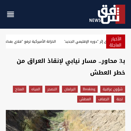
الأخبار
توصية باكستانية لتعزيز العلاقة مع العراق إثر "دوره الإقليمي ال
العاجلة
بـ3 محاور.. مسار نيابي لإنقاذ العراق من
خطر العطش
شؤون عراقية
Breaking
البرلمان
التصحر
المياه
المناخ
لجنة
الجفاف
العطش