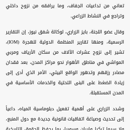
تعاني من تداعيات الجفاف، وما يرافقه من نزوح داخلي
وتراجع في النشاط الزراعي.
وقال عضو اللجنة، بايز الزراري، لوكالة شفق نيوز، إن التقارير
الرسمية، ومنها تقارير المنظمة الدولية للهجرة (IOM)،
تشير إلى نزوح عشرات الآلاف من سكان الأرياف ومربي
المواشي في مناطق الأهوار نحو مراكز المدن، بعد فقدان
مصادر رزقهم وتدهور الواقع البيئي، الأمر الذي أدى إلى
زيادة الضغط على البنى التحتية والخدمات الأساسية في
المدن المستقبلة.
وشدد الزراري على أهمية تفعيل دبلوماسية المياه، داعياً
إلى تحديث وصياغة اتفاقيات قانونية جديدة مع دول المنبع،
ولا سيما تركيا وإيران وسوريا، بما يحفظ الحقوق التاريخية