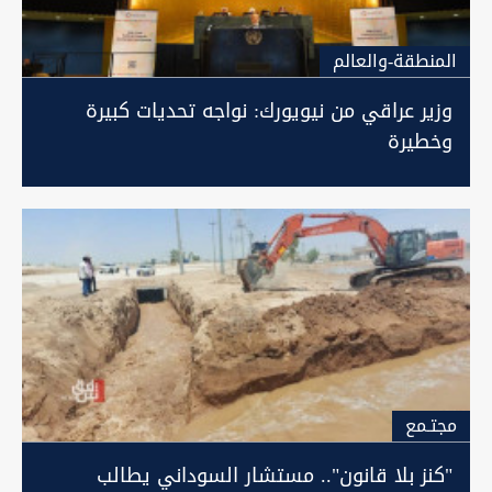
المنطقة-والعالم
وزير عراقي من نيويورك: نواجه تحديات كبيرة
وخطيرة
مجتـمع
"كنز بلا قانون".. مستشار السوداني يطالب