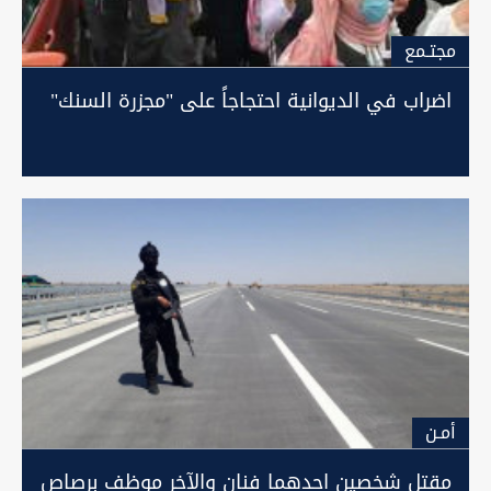
مجتـمع
اضراب في الديوانية احتجاجاً على "مجزرة السنك"
أمـن
مقتل شخصين احدهما فنان والآخر موظف برصاص