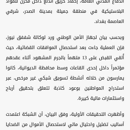
الدفاع المدني العامة، إخماد حريق اندلع داخل مخزن للمواد
البلاستيكية في منطقة جميلة بمدينة الصدر، شرقي
العاصمة بغداد.
وبحسب بيان لجهاز الأمن الوطني ورد لوكالة شففق نيوز،
فإن العملية جاءت بعد استحصال الموافقات القضائية، حيث
أُلقي القبض على 13 متهماً بالجرم المشهود أثناء عقدهم
مؤتمراً داخل إحدى القاعات وسط محافظة الديوانية، كانوا
يمارسون من خلاله أنشطة تسويق شبكي غير مرخص، عبر
استدراج المواطنين بوعود كاذبة تتعلق بتحقيق أرباح
واستثمارات مالية كبيرة.
وأظهرت التحقيقات الأولية، وفق البيان، أن الشبكة اعتمدت
أساليب تضليل واحتيال مالي لاستحصال الأموال من الضحايا