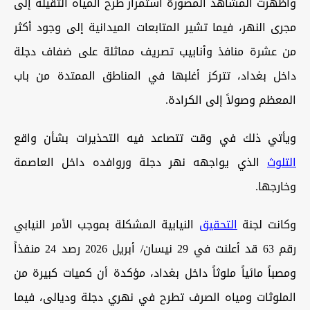
وأظهرت المشاهد المصورة استمرار طرح المياه الثقيلة إلى
مجرى النهر، فيما تشير المتابعات الميدانية إلى وجود أكثر
من عشرة منافذ وأنابيب تصريف مماثلة على ضفاف دجلة
داخل بغداد، تتركز أغلبها في المناطق الممتدة من باب
المعظم وصولاً إلى الكرادة.
ويأتي ذلك في وقت تتصاعد فيه التحذيرات بشأن واقع
التلوث
الذي يواجهه نهر دجلة وروافده داخل العاصمة
وخارجها.
وكانت لجنة
التحقيق
النيابية المشكلة بموجب الأمر النيابي
رقم 63 قد أعلنت في 29 نيسان/ أبريل 2026 رصد 24 منفذاً
ومصباً مائياً ملوثاً داخل بغداد، مؤكدة أن كميات كبيرة من
الملوثات ومياه الصرف تطرح في نهري دجلة وديالى، فيما