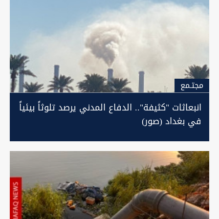
مجتـمع
انبعاثات "كثيفة".. الدفاع المدني يرصد تلوثاً بيئياً
في بغداد (صور)