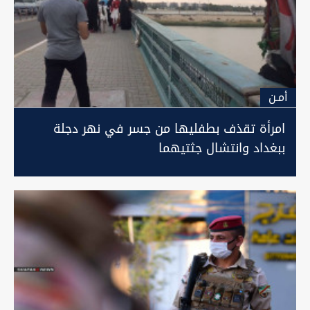
أمـن
امرأة تقذف بطفليها من جسر في نهر دجلة
ببغداد وانتشال جثتيهما