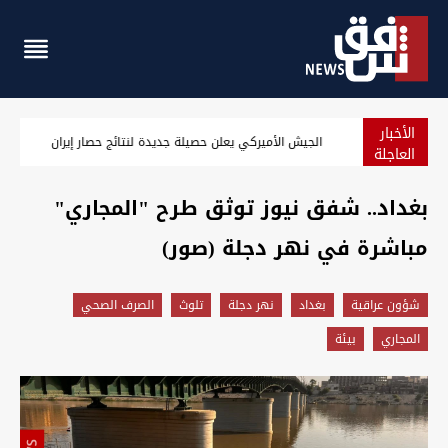
الأخبار
الجيش الأميركي يعلن حصيلة جديدة لنتائج حصار إيران
العاجلة
بغداد.. شفق نيوز توثق طرح "المجاري"
مباشرة في نهر دجلة (صور)
شؤون عراقية
بغداد
نهر دجلة
تلوث
الصرف الصحي
المجاري
بيئة