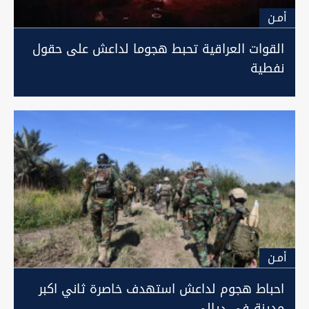
أمـن
القوات العراقية تحبط هجوما لداعش على حقول
نفطية
أمـن
احباط هجوم لداعش استهدف خاصرة ثاني اكبر
مدينة في ديالى