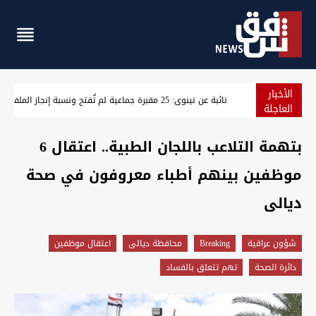
الأخبار
"سلاح الفصائل إلى الحشد".. اتفاق على التسليم قبل نهاية أيلول (
العاجلة
بتهمة التلاعب باللجان الطبية.. اعتقال 6
موظفين بينهم أطباء معروفون في صحة
ديالى
شؤون عراقية
Breaking
محافظة ديالى
اعتقال موظفين
دائرة الصحة
تهم تتعلق بالفساد