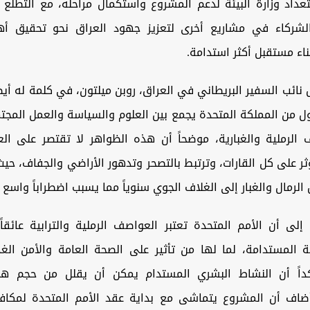
تعداد وزارة البيئة لدعم المشروع واستكمال مراحله، مع التطلع 
لشركاء في مشاريع أخرى لتعزيز جهود العراق نحو تحقيق أه
اء مستقبل أكثر استدامة.
نائب السفير البريطاني في العراق، روبن ميلتون، في كلمة له أي
ول من المملكة المتحدة يجمع بين العلوم والسياسة والعمل المجت
ف الرملية والغبارية، موضحاً أن هذه الظواهر لا تقتصر على ال
ر على كل القارات، وترتبط بالتصحر وتدهور الأراضي والجفاف، حيث
الرمال والغبار إلى الغلاف الجوي سنوياً مما يسبب اضطراباً واسع 
إلى أن الأمم المتحدة تعتبر العواصف الرملية والترابية عائقا
ة المستدامة، لما لها من تأثير على الصحة العامة والأمن الغ
كداً أن النشاط البشري المستدام يمكن أن يقلل من حجم ه
وأضاف أن المشروع يتماشى مع بداية عقد الأمم المتحدة لمكا