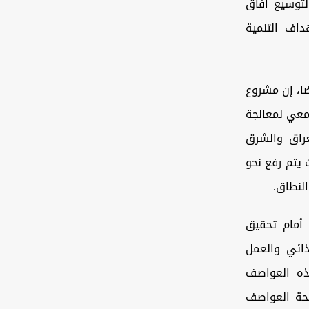
لتوسيع آفاق
داف التنمية
ضا، إن مشروع
معي لمعالجة
عراق والشرق
 يتم رفع نحو
النطاق.
ً أمام تحقيق
ذائي والعمل
ذه العواصف
فحة العواصف