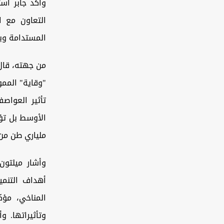
وأكد جابر اس
التعاون مع ا
المستدامة وبن
من جهته، قال 
"وقاية" المم
تأثير العواص
الأوسط بل تؤث
ملياري طن من 
وأشار ميلتون 
أهداف التنمي
المناخي، مؤ
وتأثيراتها. 