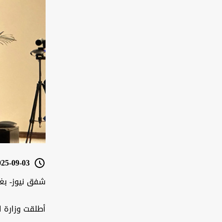
5-09-03 08:31
شفق نيوز- بغ
أطلقت وزارة ا