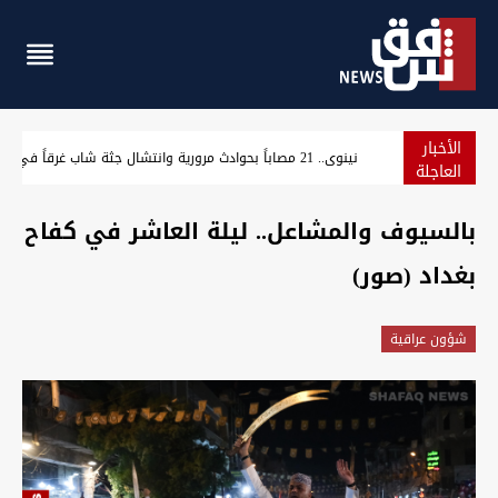
الأخبار
حراك شمال البصرة يرفع 5 مطالب ويهدد بإغلاق الشوارع والحقول النفطية
العاجلة
بالسيوف والمشاعل.. ليلة العاشر في كفاح
بغداد (صور)
شؤون عراقية