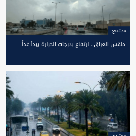
مجتـمع
طقس العراق.. ارتفاع بدرجات الحرارة يبدأ غداً