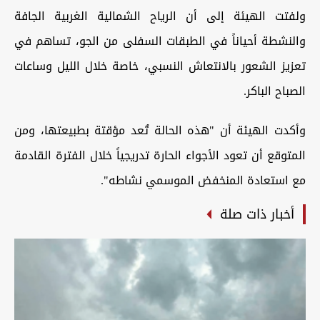
ولفتت الهيئة إلى أن الرياح
الشمالية
الغربية
الجافة
والنشطة
أحياناً
في
الطبقات
السفلى
من
الجو
، تساهم
في
تعزيز
الشعو
ر بالانتعاش النسبي، خاصة خلال الليل وساعات
الصباح الباكر.
وأكدت الهيئة أن "هذه
الحالة
تُعد
مؤقتة
بطبيعتها،
ومن
المتوقع
أن
تعود
الأجواء
الحارة
تدريجياً
خلال
الفترة
القادمة
مع
استعادة
المنخفض
الموسمي
نشاطه
".
أخبار ذات صلة