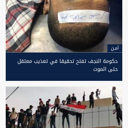
أمـن
حكومة النجف تفتح تحقيقا في تعذيب معتقل
حتى الموت