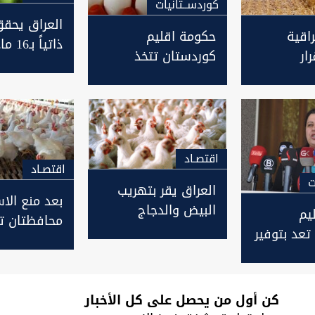
كوردســتانيات
العراق يحقق
حكومة اقليم
راقية
ذاتياً بـ16 مادة زراعية
كوردستان تتخذ
ار
قرارات لمواجهة
الذاتي
ارتفاع اسعار البيض
وتوجه وفدا لبغداد
اقتصـاد
اقتصـاد
ت
العراق يقر بتهريب
بعد منع الاس
البيض والدجاج
يم
محافظتان ت
لأراضيه ويشدد من
تعد بتوفير
مشاريع الد
اجراءاته لمنع
لخريجي
العراق
استيرادهما
ل
كن أول من يحصل على كل الأخبار