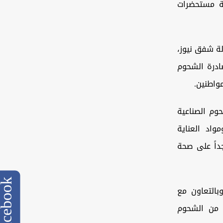
ة مستحضرات
ة شفق نيوز،
صادرة الشحوم
واطنين.
وم الصناعية
واد العناية
داً على صحة
cebook
بالتعاون مع
ة من الشحوم