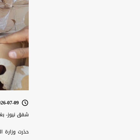
6-07-09 11:12
شفق نيوز- بغ
حذرت وزارة ال