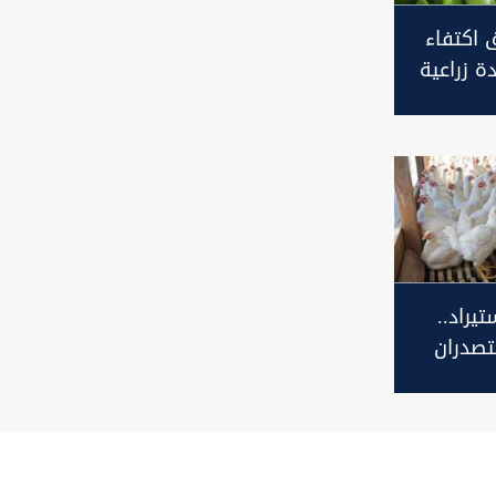
 اكتفاء
تيراد..
تصدران
واجن في