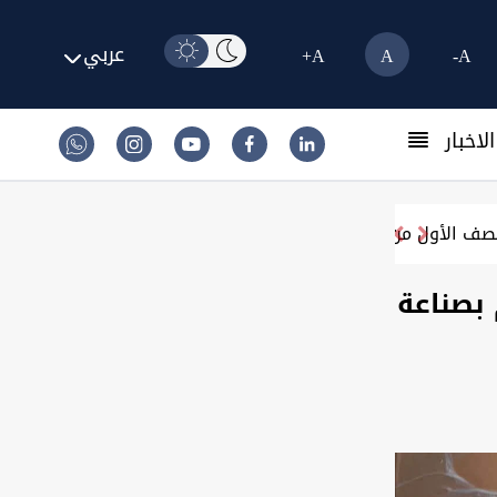
عربي
A+
A
A-
لاخبار
 الأول من 2026
 بصناعة