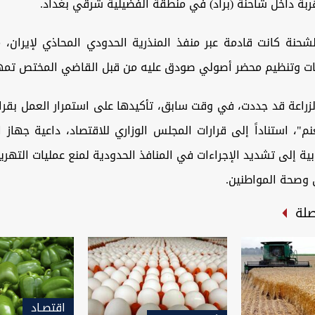
ربة داخل شاحنة (براد) في منطقة الفضيلية شرقي بغداد.
حنة كانت قادمة عبر منفذ المنذرية الحدودي المحاذي لإيران، مب
ات وتنظيم محضر أصولي صودق عليه من قبل القاضي المختص تمهيدا
لزراعة قد جددت، في وقت سابق، تأكيدها على استمرار العمل بقرار
نم"، استناداً إلى قرارات المجلس الوزاري للاقتصاد، داعية جهاز 
بية إلى تشديد الإجراءات في المنافذ الحدودية لمنع عمليات التهري
 وصحة المواطنين.
صلة
اقتصـاد