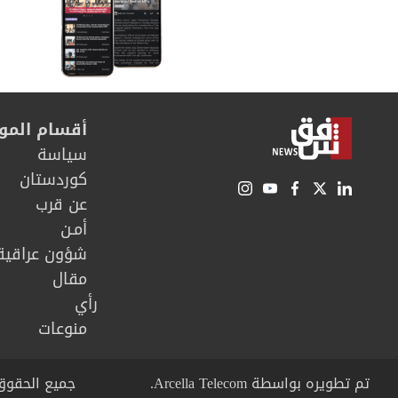
أقسام المو
سیاسة
كوردستان
عن قرب
أمـن
شؤون عراقية
مقال
رأي
منوعات
تم تطويره بواسطة Arcella Telecom.
جميع الحقوق محفوظة © right 2026