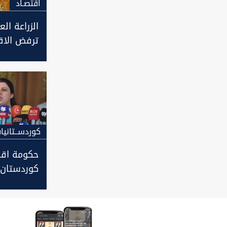
اقتصـاد
الزراعة الع
ترفض الاقر
بالاكتفاء 
كوردســتانيا
حكومة اقل
كوردستان 
فرص عمل 
هذا المجا