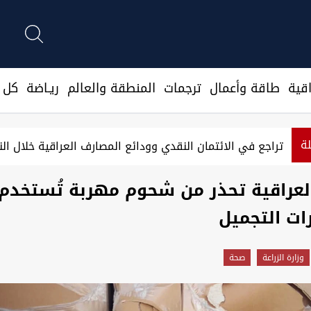
قية
طاقة وأعمال
ترجمات
المنطقة والعالم
ريـاضة
كل ا
لة
تراجع في الائتمان النقدي وودائع المصارف العراقية خلال النصف
العراقية تحذر من شحوم مهربة تُستخدم
ت التجميل
وزارة الزراعة
صحة