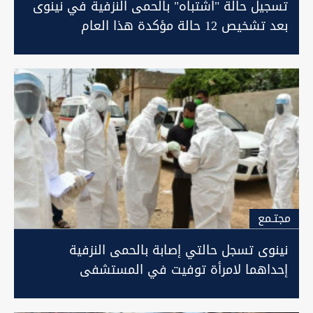
تسجيل حالة "اشتباه" بالحمى النزفية في نينوى
بعد تشخيص 12 حالة مؤكدة هذا العام
مجتـمع
نينوى تسجل حالتي إصابة بالحمى النزفية
إحداهما لامرأة توفيت في المستشفى