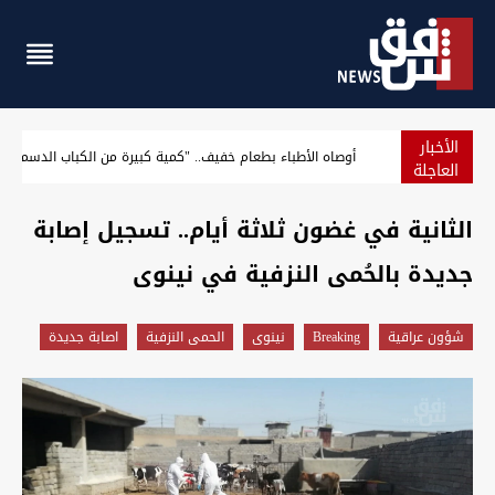
الأخبار
كشف تفاصيل عملية أمنية أطاحت بمسؤولين في ذي قار
العاجلة
الثانية في غضون ثلاثة أيام.. تسجيل إصابة
جديدة بالحُمى النزفية في نينوى
شؤون عراقية
Breaking
نينوى
الحمى النزفية
اصابة جديدة