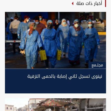
أخبار ذات صلة
مجتـمع
نينوى تسجل ثاني إصابة بالحمى النزفية