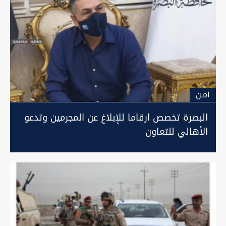
أمـن
البصرة تخصص ارقاما للإبلاغ عن المجرمين وتدعو
الأهالي للتعاون