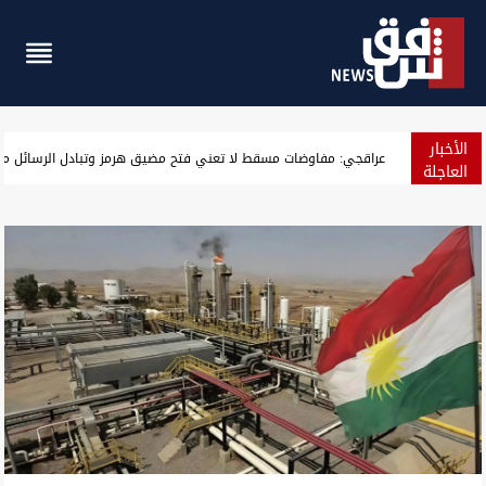
الأخبار
بعد 850 عاماً.. مسجد "بامرني" التاريخي في دهوك يعود للحياة (صور)
العاجلة