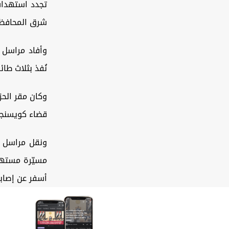
تجدد استهداف
شرق المحافظ
وأفاد مراسل 
نُفذ بثلاث طائ
وكان مقر الحز
قضاء كويسنجق
مسيّرة مستهد
أسفر عن إصابة