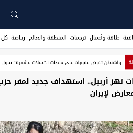
قية
طاقة وأعمال
ترجمات
المنطقة والعالم
ريـاضة
كل ا
لة
واشنطن تفرض عقوبات على منصات لـ"عملات مشفرة" تمول ا
رات تهز أربيل.. استهداف جديد لمقر حزب
عارض لإيران