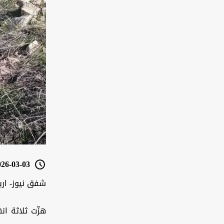
6-03-03 07:53
شفق نيوز- ارب
هزّت ثلاثة ان