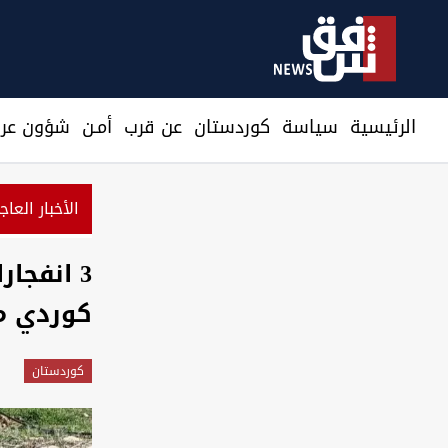
الرئيسية
سیاسة
كوردستان
عن قرب
أمـن
شؤون عرا
الأخبار العاج
3 انفجا
كوردي م
كوردستان