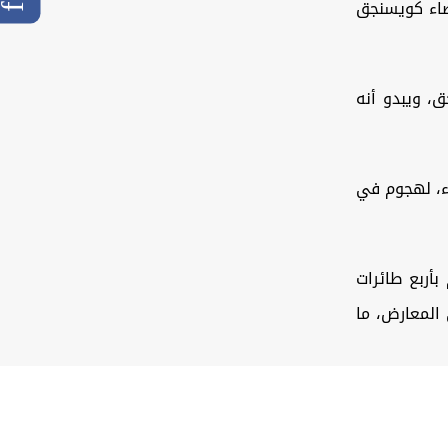
ضاء كويسنجق
، ويبدو أنه
اء، لهجوم في
 8:40 صباحاً شُنّ هجوم بأربع طائرات
المعارض، ما