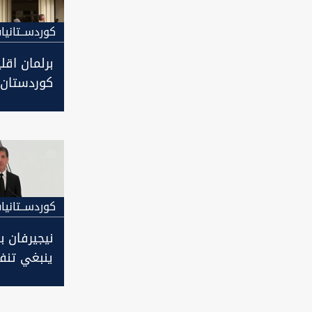
كوردســتانيا
برلمان اقل
كوردستان 
جلسة انتخ
الاقليم
كوردســتانيا
نيجيرفان با
ينبغي تنفي
سنجار ومغ
العمال ال