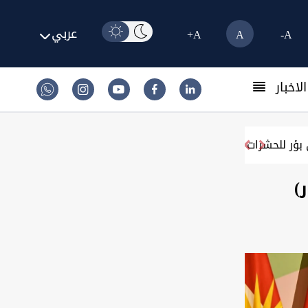
عربي
A+
A
A-
لاخبار
قاً بـ"تقصير" اللواء 30
هجرها أصحابها فالتهمها الزمن.. منازل في بغد
)