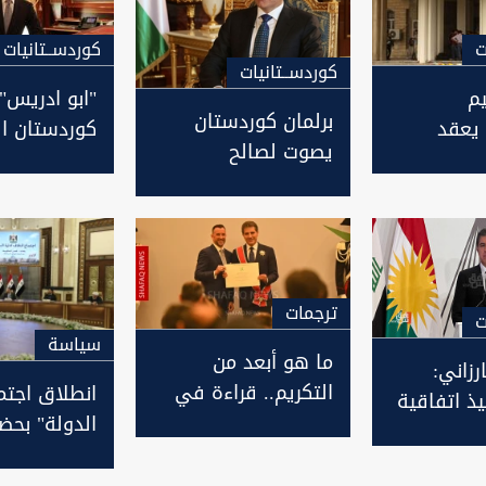
ت
كوردســتانيات
كوردســتانيات
يم
"ابو ادريس"
برلمان كوردستان
يعقد
كوردستان ال
يصوت لصالح
اب رئيس
شغوف الشعر
نيجيرفان بارزاني
في سطور
رئيسا للاقليم
ترجمات
ت
سیاسة
ما هو أبعد من
رزاني:
التكريم.. قراءة في
انطلاق اجتما
ذ اتفاقية
دلالات "نجمة إيطاليا"
الدولة" بحض
ادرة حزب
على صدر نيجيرفان
نيجيرفان بار
كوردستاني
بارزاني