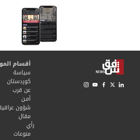
القضاء
أقسام المو
سیاسة
كوردستان
عن قرب
أمـن
شؤون عراقية
مقال
رأي
منوعات