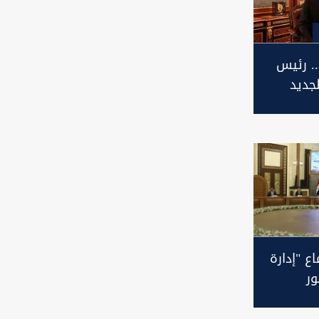
.. رئيس
جديد
 والادب
ع "إدارة
ور
زاني