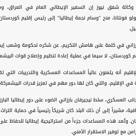
وكالة شفق نيوز إن السفير الإيطالي العام في العراق، وم
ولو فونتانا، منح "وسام نجمة إيطاليا" إلى رئيس إقليم كوردستا
يل.
ارزاني في كلمة على هامش التكريم، عن شكره لحكومة وشعب إيط
م كوردستان، لا سيما في عملية إعادة تنظيم وإصلاح قوات البيشم
قليم أنه يثمنون عالياً المساعدات العسكرية والتدريبات التي تق
ة في الإقليم، والتي كان لها دور مهم في تعزيز قدرات البيشمركة.
انب العسكري، سلط نيجيرفان بارزاني الضوء على دور إيطاليا البارز
افية، مشيراً إلى أن ذلك البلد كان شريكاً رئيسياً في حماية التراث
ن. وتُعد هذه المساعدات جزءاً من استراتيجية إيطاليا للحفاظ على
امن مع توفير الاستقرار الأمني.