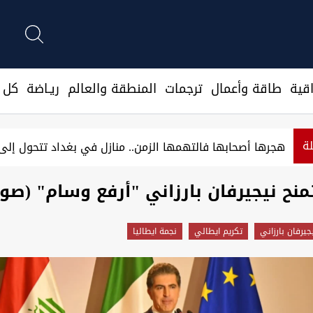
قية
طاقة وأعمال
ترجمات
المنطقة والعالم
ريـاضة
كل ا
لة
لحشد الشعبي ينفي علم الفياض المسبق باستهداف مقراته ويفتح تحقي
تمنح نيجيرفان بارزاني "أرفع وسام" (صور
جيرفان بارزاني
تكريم ايطالي
نجمة ايطاليا