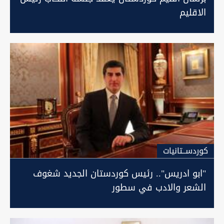
الاقليم
كوردســتانيات
"ابو ادريس".. رئيس كوردستان الجديد شغوف
الشعر والادب في سطور