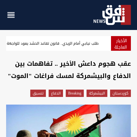
الأخبار
العراق الـ12 عربياً والـ94 عالمياً في مؤشر الدبلوماسية والشراكة الدولية
العاجلة
عقب هجوم داعش الأخير .. تفاهمات بين
الدفاع والبيشمركة لمسك فراغات "الموت"
كوردستان
البيشمركة
Breaking
الدفاع
تنسيق