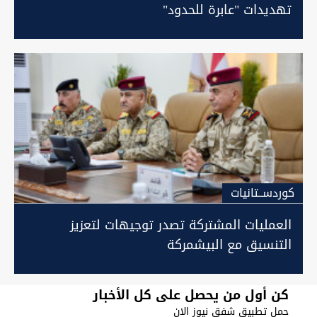
تهديدات "عابرة للحدود"
كوردســتانيات
العمليات المشتركة تصدر توجيهات لتعزيز
التنسيق مع البيشمركة
كن أول من يحصل على كل الأخبار
حمل تطبيق شفق نيوز الان