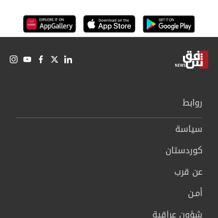
روابط
سیاسة
كوردستان
عن قرب
أمـن
شؤون عراقية