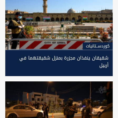
كوردســتانيات
شقيقان ينفذان مجزرة بمنزل شقيقتهما في
أربيل