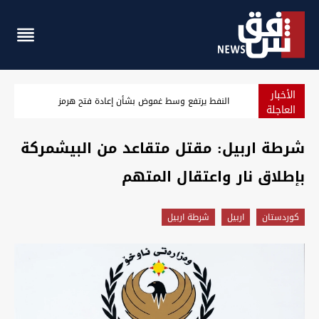
الأخبار
سائقو شاحنات يغلقون طريقا حيوياً في كركوك وفلاحو الأنبار وال
العاجلة
شرطة اربيل: مقتل متقاعد من البيشمركة
بإطلاق نار واعتقال المتهم
كوردستان
اربيل
شرطة اربيل