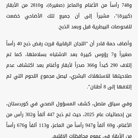
و748 رأساً من الأغنام والماعز (صغيرة)، و2810 من الأبقار
(كبيرة)"، مشيراً إلى أن جميع تلك الأضاحي خضعت
للفحوصات البيطرية قبل وبعد الذبح.
وأضاف حمة قادر أن "اللجان الرقابية قررت رفض ذبح 40 رأساً
صغيراً و7 رؤوس كبيرة بعد الاشتباه بسلامتها، كما تم
إتلاف 290 كبداً و366 صدراً لأبقار وأغنام بعد اكتشاف عدم
صلاحيتها للاستهلاك البشري، ليصل مجموع اللحوم التي تم
إتلافها إلى 8 أطنان".
وفي سياق متصل، كشف المسؤول الصحي في كوردستان،
عن إحصائيات عام 2025، حيث تم ذبح 447 ألفاً و302 رأس من
الأغنام، و69 ألفاً و947 رأساً من الماعز، و113 ألفاً و676 رأساً
من الأبقار في عموم محافظات الإقليم.