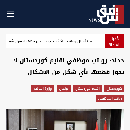
الأخبار
بالصور.. السليمانية تتوج "ملكة جمال القطط"
العاجلة
حداد: رواتب موظفي اقليم كوردستان لا
يجوز قطعها بأي شكل من الاشكال
كوردستان
اقليم كوردستان
برلمان
وزارة المالية
رواتب الموظفين