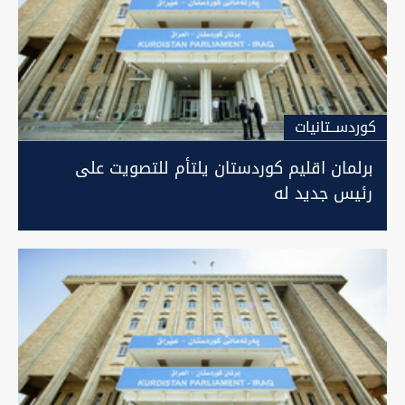
كوردســتانيات
برلمان اقليم كوردستان يلتأم للتصويت على
رئيس جديد له