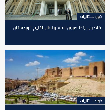
كوردســتانيات
فلاحون يتظاهرون امام برلمان اقليم كوردستان
كوردســتانيات