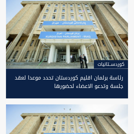
كوردســتانيات
رئاسة برلمان اقليم كوردستان تحدد موعدا لعقد
جلسة وتدعو الاعضاء لحضورها