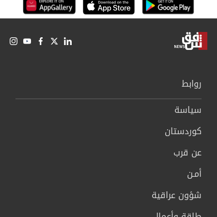
روابط
سیاسة
كوردستان
عن قرب
أمـن
شؤون عراقية
طاقة وأعمال