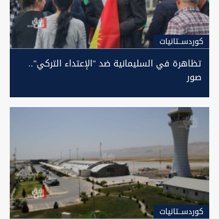
كوردســتانيات
تظاهرة في السليمانية ضد "الإعتداء التركي"..
صور
كوردســتانيات