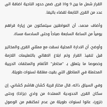
القرار شمل ما بين 9 و10 قرى ضمن حدود الناحية اضافة الى
عدد من القرى التابعة لقضاء باتيفا.
وأضاف محمد، أن المواطنين سيتمكنون من زيارة قراهم
يومياً من الساعة السابعة صباحاً وحتى السادسة مساءً.
وأوضح، أن الادارة المحلية نسقت مع ممثلي القرى والمخاتير
قبل تنفيذ القرار وتم ابلاغ الاهالي بالتعليمات اللازمة
وخصوصا ما يتعلق بـ "مخاطر" الألغام والمخلفات الحربية
المحتملة في المناطق التي بقيت مغلقة لسنوات طويلة.
وفي السياق ذاته، قال مختار قرية كشان هاشم كشاني، إن
سكان القرى الحدودية الممتدة من وادي (بزاخا) وحتى
(نزور)، عانوا لسنوات طويلة من عدم تمكنهم من الوصول