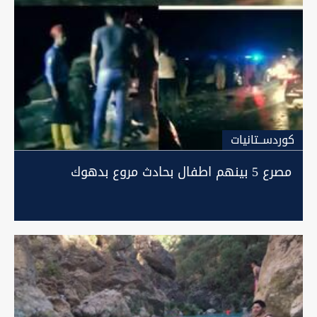
كوردســتانيات
مصرع 5 بينهم اطفال بحادث مروع بدهوك