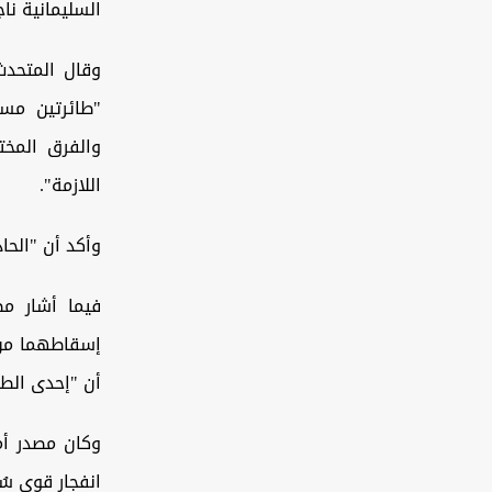
السليمانية ن
وقال المتحدث
"طائرتين مس
والفرق المخت
اللازمة".
وأكد أن "الحا
فيما أشار مص
أن "إحدى الطا
وكان مصدر أم
انفجار قوي س