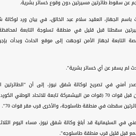
اجم عن سقوط طائرتين مسيرتين دون وقوع خسائر بشرية.
 باسم الجهاز، العقيد سلام عبد الخالق، في بيان ورد لوكالة ش
يرتين سقطتا قبل قليل في منطقة تسلوجة التابعة لمحافظة ا
صة التابعة لجهاز الأمن توجهت إلى موقع الحادث وبدأت بإجرا
دث لم يسفر عن أي خسائر بشرية".
در أمني في تصريح لوكالة شفق نيوز، إلى أن "الطائرتين ال
إسقاطهما من قبل قوات 70 (قوات من البيشمركة تابعة للاتحاد الوطني الك
ئرتين سقطت في منطقة طاسلوجة، والأخرى قرب مقر قوات 70".
ني في السليمانية قد أبلغ وكالة شفق نيوز، مساء اليوم الثلاثا
ُمع قبل قليل قرب منطقة طاسلوجه".