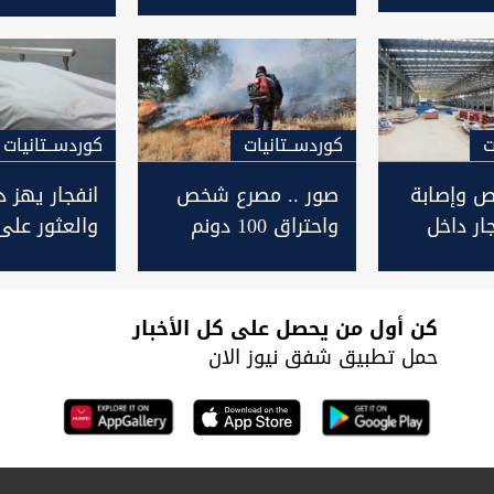
السليمانية (فيديو)
من أفراد أُس
بإنفجار في
السليمانية
ت
كوردســتانيات
كوردســتانيات
 وإصابة
صور .. مصرع شخص
انفجار يهز 
جار داخل
واحتراق 100 دونم
والعثور على 
ديد في
بانفجار لغم في قضاء
مقتولة في
"ماوت" بالسليمانية
السليمانية
كن أول من يحصل على كل الأخبار
حمل تطبيق شفق نيوز الان