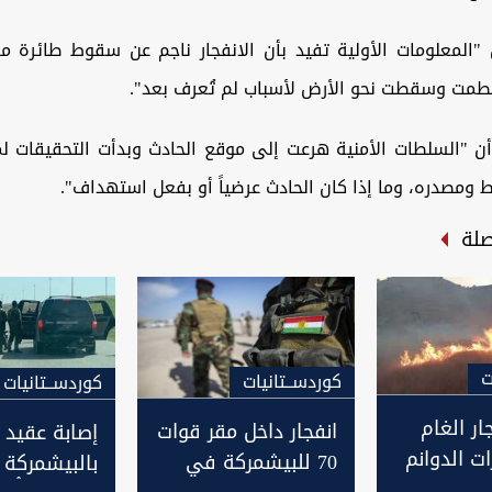
"المعلومات الأولية تفيد بأن الانفجار ناجم عن سقوط طائرة مس
تحطمت وسقطت نحو الأرض لأسباب لم تُعرف بعد".
أن "السلطات الأمنية هرعت إلى موقع الحادث وبدأت التحقيقات ل
ومصدره، وما إذا كان الحادث عرضياً أو بفعل استهداف".
صلة
ت
كوردســتانيات
كوردســتانيات
ار الغام
انفجار داخل مقر قوات
إصابة عقيد
ت الدوانم
70 للبيشمركة في
بالبيشمركة و
ي في