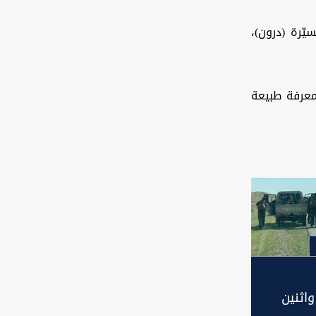
يّرة (درون)،
معرفة طبيعة
اثنين