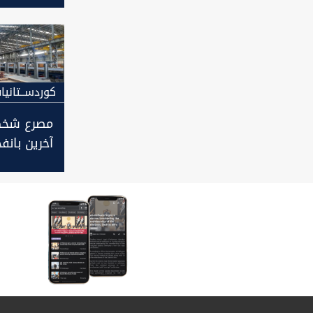
السليمانية
كوردســتانيا
مصرع شخص
آخرين بانف
معمل للح
السليمانية