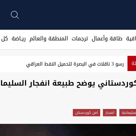
قية
طاقة وأعمال
ترجمات
المنطقة والعالم
ريـاضة
كل ا
لة
رسو 3 ناقلات في البصرة لتحميل النفط العراقي
كوردستاني يوضح طبيعة انفجار السليمان
سليمانية
انفجار
امن كوردستان