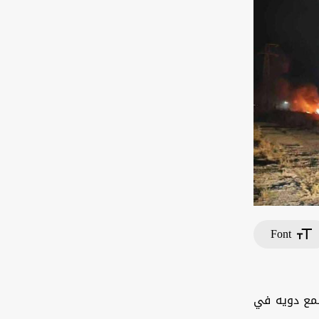
Font
سُمع دويه في