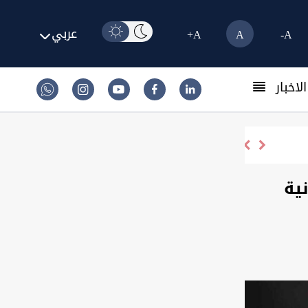
عربي
A+
A
A-
لاخبار
ية