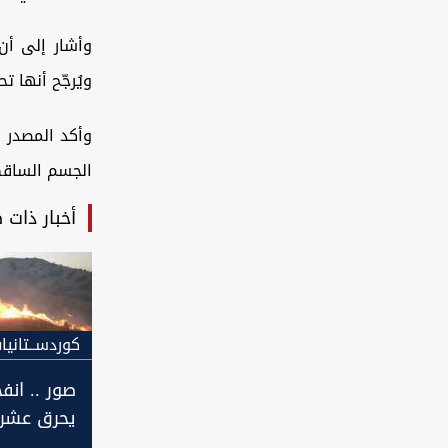
وأشار إلى أن 
ويُرجّح أنها 
وأكد المصدر 
الجسم الساقط 
أخبار ذات 
كوردســتانيا
صور .. انفج
يحرق عشرا
من المراع