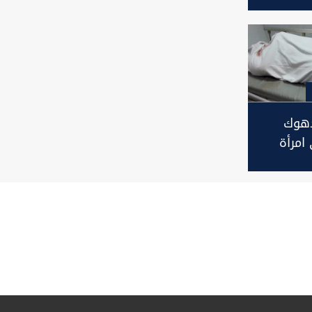
رته
دهوك
امرأة