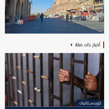
أخبار ذات صلة
كوردســتانيات