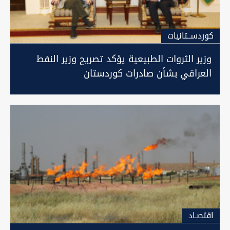
كوردســتانيات
وزير الثروات الطبيعية يؤكد تصريح وزير النفط
العراقي بشأن صادرات كوردستان
اقتصـاد