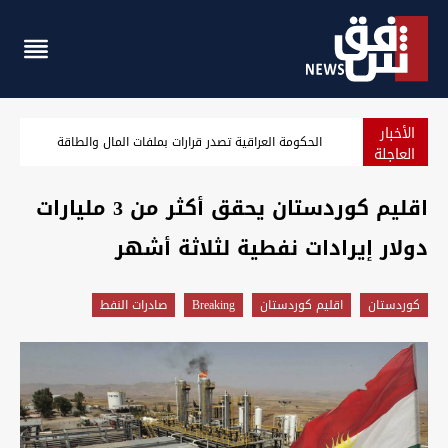
الأخبار
انفجار بحافلة "نقل ركاب" في العاصمة السورية
العاجلة
اقليم كوردستان يحقق أكثر من 3 مليارات
دولار إيرادات نفطية لثلاثة أشهر
كوردستان
اقليم كوردستان
Breaking
صادرات النفط