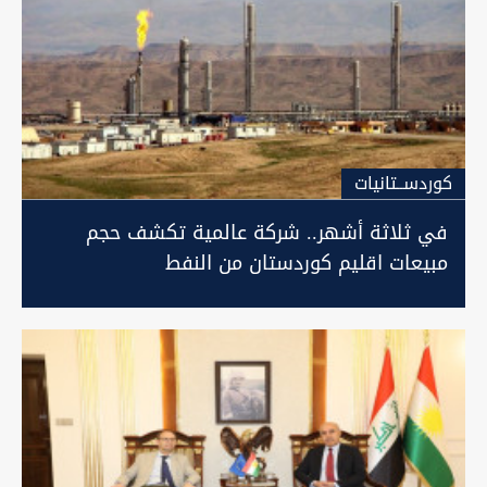
كوردســتانيات
في ثلاثة أشهر.. شركة عالمية تكشف حجم
مبيعات اقليم كوردستان من النفط