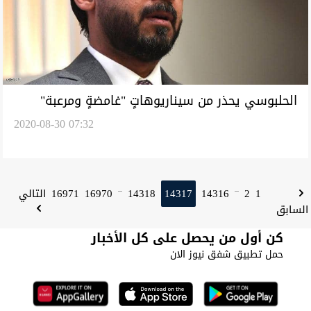
الحلبوسي يحذر من سيناريوهاتٍ "غامضةٍ ومرعبة"
2020-08-30 07:32
تفضي "للمجهولِ" بالعراق
1
2
14316
14317
14318
16970
16971
التالي
...
...
السابق
كن أول من يحصل على كل الأخبار
حمل تطبيق شفق نيوز الان