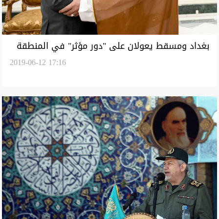
بغداد ومسقط يعولان على "دور مؤثر" في المنطقة
2019-06-12 17:16
وصالح يشيد بخطوة "ايجابية"