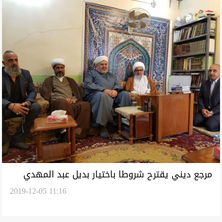
مرجع ديني يقترح شروطا باختيار بديل عبد المهدي
2019-12-05 11:16
احدها ان يكون "من العشائر العربية"