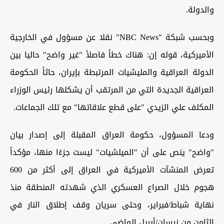
والدولة.
وبحسب شبكة "NBC News" نقلا عن مسؤول في الخارجية
الأميركية، قوله إن: هناك خطاً فاصلاً "غير واضح" حاليا بين
الدولة العراقية والمليشيات المرتبطة بإيران، حاثاً الحكومة
العراقية الجديدة التي من المرتقب أن يشكلها رئيس الوزراء
المكلف علي الزيدي "على قطع علاقاتها" مع تلك الجماعات.
ودعا المسؤول، حكومة العراق المقبلة إلى إصدار بيان
"واضح" ينص على أن "الميلشيات" ليست جزءًا منها، مؤكداً
تعرض المنشآت الأميركية في العراق إلى أكثر من 600
هجوم خلال الصراع العسكري الذي شهدته المنطقة منذ
نهاية شباط/فبراير، وحتى سريان وقف إطلاق النار في
الثامن من نيسان/أبريل الماضي.