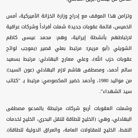
وتزامن هذا الموقف مع إدراج وزارة الخزانة الأميركية، أمس
الخميس، قائمة عقوبات جديدة شملت أفراداً وشركات عراقية
لارتباطهم بأنشطة إيرانية، وهم: محمد عيسى كاظم
الشويلي (أبو مريم): مرتبط بعلي قصير (بموجب لوائح
عقوبات حزب الله)، وعلي معارج البهادلي: مرتبط بسعيد
سالم أحمد، ومصطفى هاشم لازم البهادلي (عون السيد):
من مواليد 1980، وأحمد خضير المكصوصي: مرتبط بـ "كتائب
سيد الشهداء".
وشملت العقوبات أربع شركات مرتبطة بالمدعو مصطفى
البهادلي، وهي: (الخليج للطاقة للنقل البحري، الخليج لخدمات
النفط، الخليج للمقاولات العامة، والعراق الدولية للطاقة).