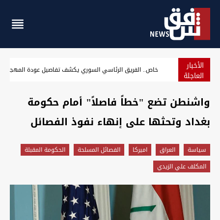
الأخبار
تأكيدا لشفق نيوز.. "المقاومة العراقية" تعلن تأجيل ردها على ا
العاجلة
واشنطن تضع "خطاً فاصلاً" أمام حكومة
بغداد وتحثها على إنهاء نفوذ الفصائل
سیاسة
العراق
اميركا
الفصائل المسلحة
الحكومة المقبلة
المكلف علي الزيدي