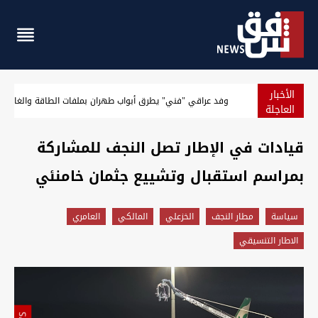
الأخبار
نائب: لم نستلم رواتب الشهر الماضي
العاجلة
قيادات في الإطار تصل النجف للمشاركة
بمراسم استقبال وتشييع جثمان خامنئي
سیاسة
مطار النجف
الخزعلي
المالكي
العامري
الاطار التنسيقي