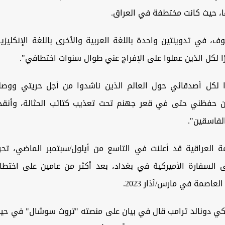
، حيث كانت مختطفة في العراق.
، في تدوينتين واحدة باللغة العربية والأخرى باللغة الإنكليز
 لكل الذين عملوا على الإفراج عني طوال سنوات اختطافي".
ا لكل أصدقائي حول العالم الذين ناشدوا من أجل حريتي ووصل
ٰن حفظني حتى في قعر جهنم تحت تعذيب كتائب الحثالة، وأنق
لفاسقين".
ة العراقية قد أعلنت في التاسع من أيلول/سبتمبر الماضي، تح
 السفارة الأميركية في بغداد، بعد أكثر من عامين على اخت
عاصمة في مارس/آذار 2023
.
ركي دونالد ترامب قال في بيان على منصته "تروث سوشال" في حينه