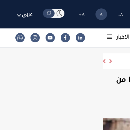
عربي
A+
A
A-
لاخبار
 من