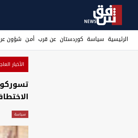
الرئيسية
سیاسة
كوردستان
عن قرب
أمـن
شؤون عرا
الأخبار العاج
نرصد استعدادات من جماعات عراقية لمهاجمتنا
تسوركوف
الاختطا
سیاسة