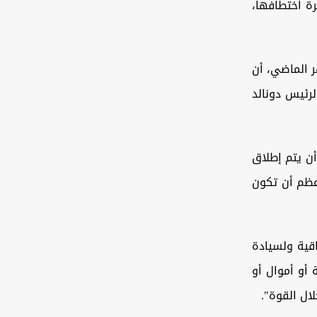
رة اختطافها،
داد، جوشوا هاريس، أكد في 26 من الشهر الماضي، أن
لرئيس دونالد
أن يتم إطلاق
أعظم أن تكون
قية ولسيادة
 أو أموال أو
ال القوة
".