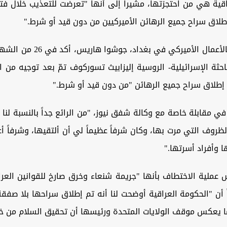
اقية هي من احتجزتها، مشيراً إلى أنها "تعرضت للتعذيب خلال فت
لاق سراح جميع الرهائن الأميركيين من دون قيد أو شرط
".
وكان القائم بالأعمال الأميركي في بغ
باحثة الإسرائيلية- الروسية إليزابيث تسوركوف تمّ بعد توجيه من ا
 إطلاق سراح جميع الرهائن "من دون قيد أو شرط
".
 مقابلة خاصة مع وكالة شفق نيوز، "من الرائع جداً بالنسبة لنا 
ظروف التي مرت بها، وكان شرفاً عظيماً لي أن ألتقيها، وشرفاً 
ا وأفراد أسرتها
".
ملية الاختطاف بأنها "جريمة شنعاء وخرق صارخ للقوانين العرا
اً أن "الحكومة العراقية أوضحت لنا أنه تم إطلاق سراحها بلا صفقة
ما يعكس موقف الولايات المتحدة ورئيسها أن تحقيق السلام من خل