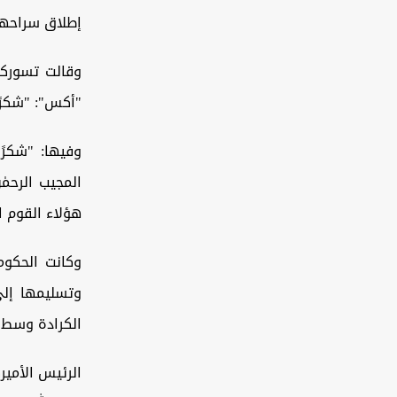
إطلاق سراحها
وقالت تسوركوف
"أكس": "شكرًا
وفيها: "شكرً
المجيب الرحم
هؤلاء القوم ا
وكانت الحكوم
وتسليمها إلى
الكرادة وسط ال
الرئيس الأمي