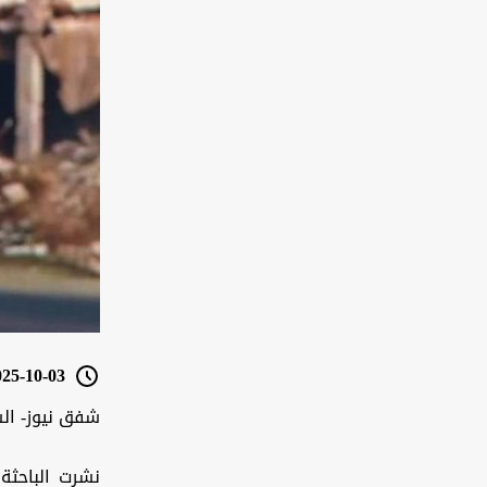
5-10-03 14:12
شفق نيوز- ال
نشرت الباحثة 