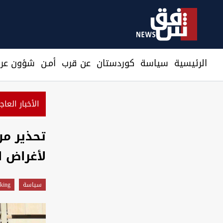
الرئيسية
سیاسة
كوردستان
عن قرب
أمـن
شؤون عرا
الأخبار العاج
تحذير من
لأغراض ا
سیاسة
king