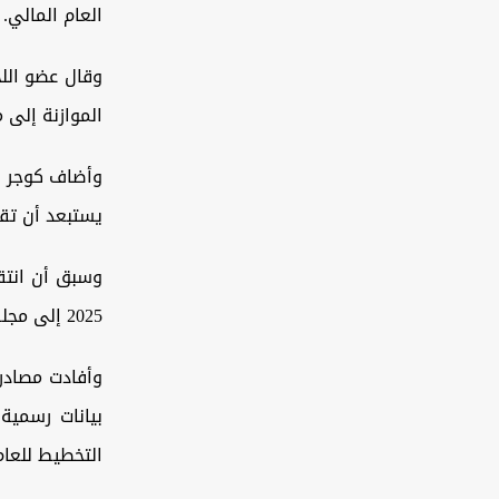
العام المالي.
وقال عضو اللج
الموازنة إلى 
وأضاف كوجر أن
يستبعد أن تقو
وسبق أن انتقد
2025 إلى مجلس النواب، رغم مرور أكثر من نصف العام.
وأفادت مصادر 
التخطيط للعام