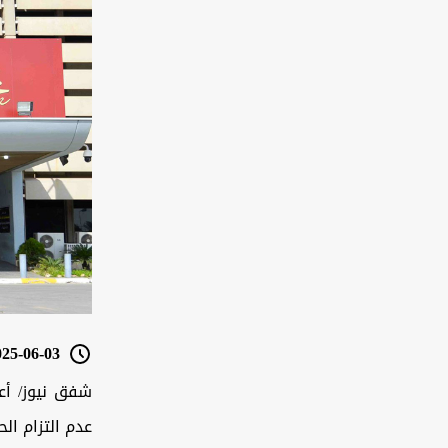
5-06-03 16:56
شفق نيوز/ أعر
عدم التزام ا