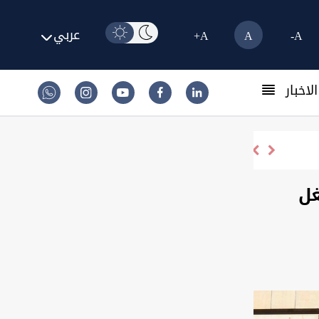
عربي
A+
A
A-
لاخبار
غل