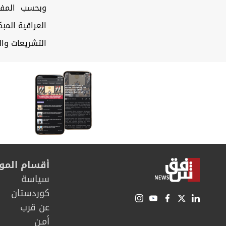
وبحسب المفوضي
التشريعات وال
أقسام المو
سیاسة
كوردستان
عن قرب
أمـن