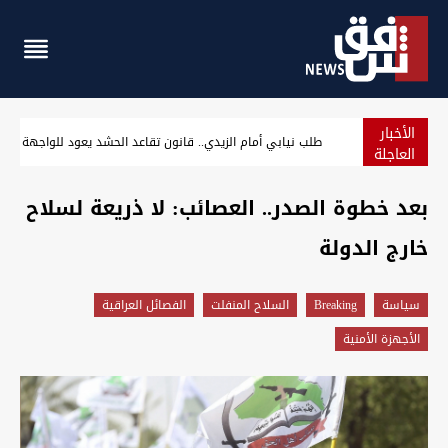
الأخبار
العراق الـ12 عربياً والـ94 عالمياً في مؤشر الدبلوماسية والشراكة الدولية
العاجلة
بعد خطوة الصدر.. العصائب: لا ذريعة لسلاح
خارج الدولة
سیاسة
Breaking
السلاح المنفلت
الفصائل العراقية
الأجهزة الأمنية