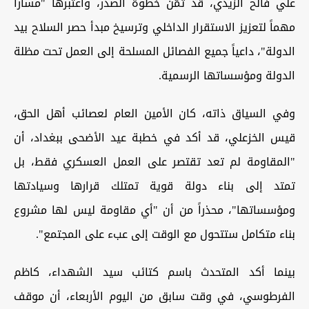
علي فالح الزيدي، قد ثمّن خطوة الصدر، واعتبرها "مساراً
مهماً لتعزيز الاستقرار الداخلي وترسيخ مبدأ حصر السلاح بيد
الدولة"، داعياً جميع الفصائل المسلحة إلى العمل تحت مظلة
الدولة ومؤسساتها الرسمية.
وفي السياق ذاته، كان الأمين العام لعصائب أهل الحق،
قيس الخزعلي، قد أكد في خطبة عيد الأضحى ببغداد، أن
"المقاومة لم تعد تقتصر على العمل العسكري فقط، بل
تمتد إلى بناء دولة قوية تمتلك قرارها وسيادتها
ومؤسساتها"، محذراً من أن "أي مقاومة ليس لها مشروع
بناء متكامل ستتحول مع الوقت إلى عبء على المجتمع".
بينما أكد المتحدث باسم كتائب سيد الشهداء، كاظم
الفرطوسي، في وقت سابق من اليوم الأربعاء، أن موقف